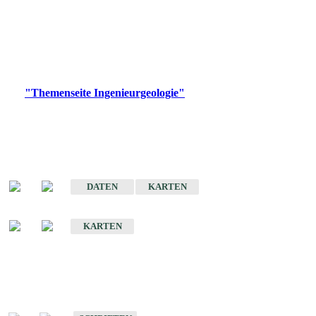
die Ingenieurgeologie in hohem Maße den Belangen der
Daseinsvorsorge, der Bauleitplanung sowie der wirtschaftlichen
Weiterentwicklung.
Bitte wählen Sie ein Produkt im gewünschten Format aus.
Digitale Produkte, die direkt downloadbar sind, finden Sie auf
der
"Themenseite Ingenieurgeologie"
im
LGRBgeoportal
.
Sonderkarten
Der Baugrund von Stuttgart
DATEN
KARTEN
Der Baugrund von Heilbronn
KARTEN
Schriften
Schriften des Fachbereichs Ingenieurgeologie