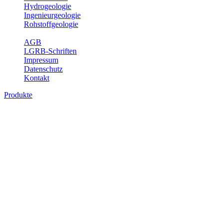
Hydrogeologie
Ingenieurgeologie
Rohstoffgeologie
Service
AGB
LGRB-Schriften
Impressum
Datenschutz
Kontakt
Produkte
Produkte des Themenbereichs
Ingenieurgeologie
Die Ingenieurgeologie bildet die Schnittstelle zwischen den
Erkenntnissen der klassischen geowissenschaftlichen
Landesaufnahme und den Anforderungen des praktischen
Ingenieurwesens. Im Vordergrund steht die sachgerechte
Beurteilung der geotechnischen Eigenschaften von geologischen
Einheiten, um so eine möglichst zuverlässige Grundlage für die
Planung und Realisierung von Bauvorhaben, Sanierungs- oder
Sicherungsmaßnahmen bereitzustellen. Auf Grundlage langjähriger
regionaler Erfahrungen sowie bodenmechanischer Analytik dient