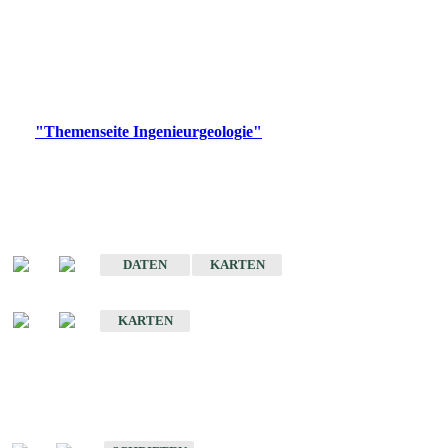
die Ingenieurgeologie in hohem Maße den Belangen der
Daseinsvorsorge, der Bauleitplanung sowie der wirtschaftlichen
Weiterentwicklung.
Bitte wählen Sie ein Produkt im gewünschten Format aus.
Digitale Produkte, die direkt downloadbar sind, finden Sie auf
der
"Themenseite Ingenieurgeologie"
im
LGRBgeoportal
.
Sonderkarten
Der Baugrund von Stuttgart
DATEN
KARTEN
Der Baugrund von Heilbronn
KARTEN
Schriften
Schriften des Fachbereichs Ingenieurgeologie