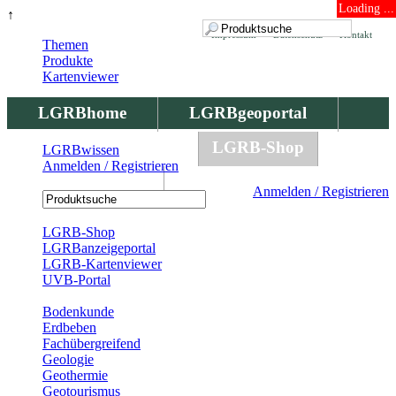
Loading ...
↑
Impressum
Datenschutz
Kontakt
Themen
Produkte
Kartenviewer
LGRBhome
LGRBgeoportal
LGRBbohrungen
LGRB-Shop
LGRBwissen
Anmelden / Registrieren
LGRBwissen
Anmelden / Registrieren
Registrierung
LGRB-Shop
LGRBanzeigeportal
LGRB-Kartenviewer
UVB-Portal
Produkte
Bodenkunde
Erdbeben
Fachübergreifend
Geologie
Geothermie
Geotourismus