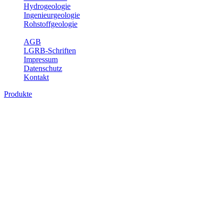
Hydrogeologie
Ingenieurgeologie
Rohstoffgeologie
Service
AGB
LGRB-Schriften
Impressum
Datenschutz
Kontakt
Produkte
Produkte des Themenbereichs
Ingenieurgeologie
Die Ingenieurgeologie bildet die Schnittstelle zwischen den
Erkenntnissen der klassischen geowissenschaftlichen
Landesaufnahme und den Anforderungen des praktischen
Ingenieurwesens. Im Vordergrund steht die sachgerechte
Beurteilung der geotechnischen Eigenschaften von geologischen
Einheiten, um so eine möglichst zuverlässige Grundlage für die
Planung und Realisierung von Bauvorhaben, Sanierungs- oder
Sicherungsmaßnahmen bereitzustellen. Auf Grundlage langjähriger
regionaler Erfahrungen sowie bodenmechanischer Analytik dient