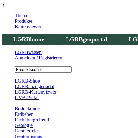
↑
Themen
Produkte
Kartenviewer
LGRBhome
LGRBgeoportal
LG
LGRBwissen
Anmelden / Registrieren
Registrierung
LGRB-Shop
LGRBanzeigeportal
LGRB-Kartenviewer
UVB-Portal
Produkte
Bodenkunde
Erdbeben
Fachübergreifend
Geologie
Geothermie
Geotourismus