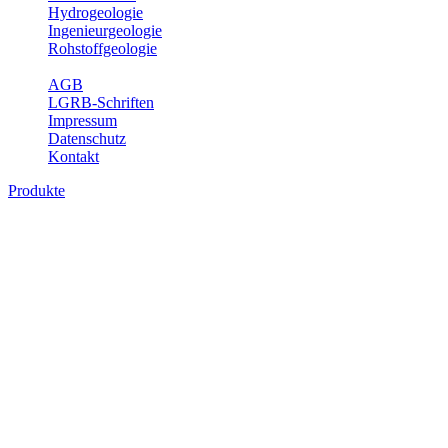
Hydrogeologie
Ingenieurgeologie
Rohstoffgeologie
Service
AGB
LGRB-Schriften
Impressum
Datenschutz
Kontakt
Produkte
Produkte des Themenbereichs Ingenieurge
Die Ingenieurgeologie bildet die Schnittstelle zwischen den Erkenn
steht die sachgerechte Beurteilung der geotechnischen Eigenschaften
oder Sicherungsmaßnahmen bereitzustellen. Auf Grundlage langjähri
Daseinsvorsorge, der Bauleitplanung sowie der wirtschaftlichen Weit
Bitte wählen Sie ein Produkt im gewünschten Format aus.
Digitale Produkte, die direkt downloadbar sind, finden Sie auf d