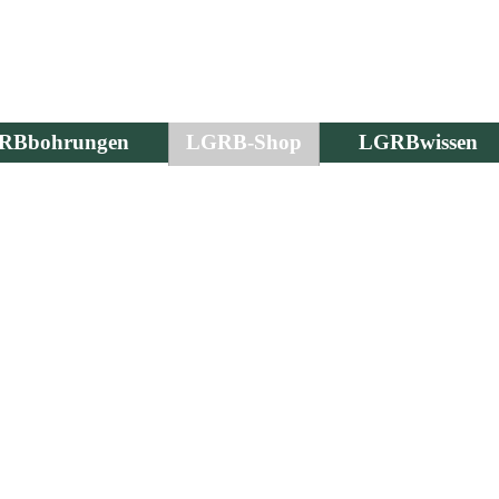
RBbohrungen
LGRB-Shop
LGRBwissen