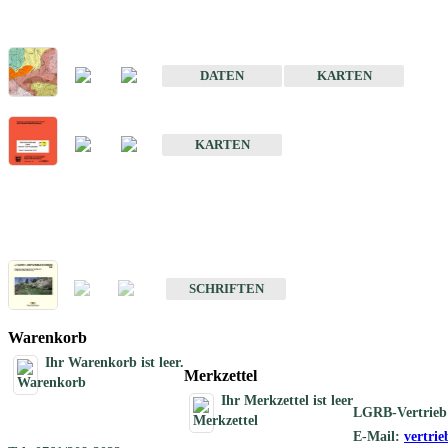
Sonderkarten
Der Baugrund von Stuttgart
DATEN
KARTEN
Der Baugrund von Heilbronn
KARTEN
Schriften
Schriften des Fachbereichs Ingenieurgeologie
SCHRIFTEN
Warenkorb
Ihr Warenkorb ist leer.
Merkzettel
Ihr Merkzettel ist leer
LGRB-Vertrieb
E-Mail:
vertri