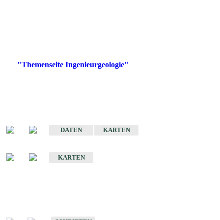
die Ingenieurgeologie in hohem Maße den Belangen der
Daseinsvorsorge, der Bauleitplanung sowie der wirtschaftlichen
Weiterentwicklung.
Bitte wählen Sie ein Produkt im gewünschten Format aus.
Digitale Produkte, die direkt downloadbar sind, finden Sie auf
der
"Themenseite Ingenieurgeologie"
im
LGRBgeoportal
.
Sonderkarten
Der Baugrund von Stuttgart
DATEN
KARTEN
Der Baugrund von Heilbronn
KARTEN
Schriften
Schriften des Fachbereichs Ingenieurgeologie