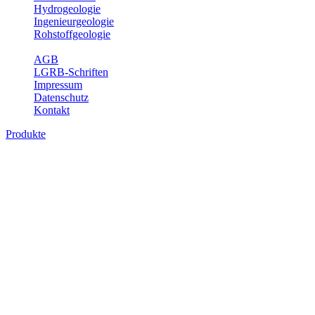
Hydrogeologie
Ingenieurgeologie
Rohstoffgeologie
Service
AGB
LGRB-Schriften
Impressum
Datenschutz
Kontakt
Produkte
Produkte des Themenbereichs
Ingenieurgeologie
Die Ingenieurgeologie bildet die Schnittstelle zwischen den
Erkenntnissen der klassischen geowissenschaftlichen
Landesaufnahme und den Anforderungen des praktischen
Ingenieurwesens. Im Vordergrund steht die sachgerechte
Beurteilung der geotechnischen Eigenschaften von geologischen
Einheiten, um so eine möglichst zuverlässige Grundlage für die
Planung und Realisierung von Bauvorhaben, Sanierungs- oder
Sicherungsmaßnahmen bereitzustellen. Auf Grundlage langjähriger
regionaler Erfahrungen sowie bodenmechanischer Analytik dient