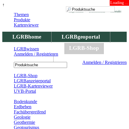
Loading ...
↑
Impressum
Datenschutz
Kontakt
Themen
Produkte
Kartenviewer
LGRBhome
LGRBgeoportal
LGRBbohrungen
LGRB-Shop
LGRBwissen
Anmelden / Registrieren
LGRBwissen
Anmelden / Registrieren
Registrierung
LGRB-Shop
LGRBanzeigeportal
LGRB-Kartenviewer
UVB-Portal
Produkte
Bodenkunde
Erdbeben
Fachübergreifend
Geologie
Geothermie
Geotourismus