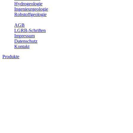
Hydrogeologie
Ingenieurgeologie
Rohstoffgeologie
Service
AGB
LGRB-Schriften
Impressum
Datenschutz
Kontakt
Produkte
Produkte des Themenbereichs
Ingenieurgeologie
Die Ingenieurgeologie bildet die Schnittstelle zwischen den
Erkenntnissen der klassischen geowissenschaftlichen
Landesaufnahme und den Anforderungen des praktischen
Ingenieurwesens. Im Vordergrund steht die sachgerechte
Beurteilung der geotechnischen Eigenschaften von geologischen
Einheiten, um so eine möglichst zuverlässige Grundlage für die
Planung und Realisierung von Bauvorhaben, Sanierungs- oder
Sicherungsmaßnahmen bereitzustellen. Auf Grundlage langjähriger
regionaler Erfahrungen sowie bodenmechanischer Analytik dient