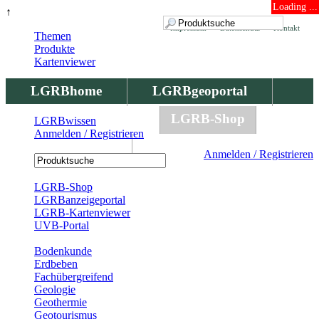
Loading ...
↑
Impressum
Datenschutz
Kontakt
Themen
Produkte
Kartenviewer
LGRBhome
LGRBgeoportal
LGRBbohrungen
LGRB-Shop
LGRBwissen
Anmelden / Registrieren
LGRBwissen
Anmelden / Registrieren
Registrierung
LGRB-Shop
LGRBanzeigeportal
LGRB-Kartenviewer
UVB-Portal
Produkte
Bodenkunde
Erdbeben
Fachübergreifend
Geologie
Geothermie
Geotourismus