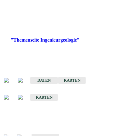
die Ingenieurgeologie in hohem Maße den Belangen der
Daseinsvorsorge, der Bauleitplanung sowie der wirtschaftlichen
Weiterentwicklung.
Bitte wählen Sie ein Produkt im gewünschten Format aus.
Digitale Produkte, die direkt downloadbar sind, finden Sie auf
der
"Themenseite Ingenieurgeologie"
im
LGRBgeoportal
.
Sonderkarten
Der Baugrund von Stuttgart
DATEN
KARTEN
Der Baugrund von Heilbronn
KARTEN
Schriften
Schriften des Fachbereichs Ingenieurgeologie