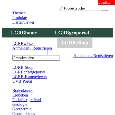
Loading ...
↑
Impressum
Datenschutz
Kontakt
Themen
Produkte
Kartenviewer
LGRBhome
LGRBgeoportal
LGRBbohrungen
LGRB-Shop
LGRBwissen
Anmelden / Registrieren
LGRBwissen
Anmelden / Registrieren
Registrierung
LGRB-Shop
LGRBanzeigeportal
LGRB-Kartenviewer
UVB-Portal
Produkte
Bodenkunde
Erdbeben
Fachübergreifend
Geologie
Geothermie
Geotourismus