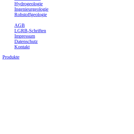
Hydrogeologie
Ingenieurgeologie
Rohstoffgeologie
Service
AGB
LGRB-Schriften
Impressum
Datenschutz
Kontakt
Produkte
Produkte des Themenbereichs
Ingenieurgeologie
Die Ingenieurgeologie bildet die Schnittstelle zwischen den
Erkenntnissen der klassischen geowissenschaftlichen
Landesaufnahme und den Anforderungen des praktischen
Ingenieurwesens. Im Vordergrund steht die sachgerechte
Beurteilung der geotechnischen Eigenschaften von geologischen
Einheiten, um so eine möglichst zuverlässige Grundlage für die
Planung und Realisierung von Bauvorhaben, Sanierungs- oder
Sicherungsmaßnahmen bereitzustellen. Auf Grundlage langjähriger
regionaler Erfahrungen sowie bodenmechanischer Analytik dient