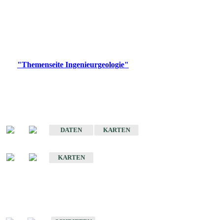
die Ingenieurgeologie in hohem Maße den Belangen der
Daseinsvorsorge, der Bauleitplanung sowie der wirtschaftlichen
Weiterentwicklung.
Bitte wählen Sie ein Produkt im gewünschten Format aus.
Digitale Produkte, die direkt downloadbar sind, finden Sie auf
der
"Themenseite Ingenieurgeologie"
im
LGRBgeoportal
.
Sonderkarten
Der Baugrund von Stuttgart
DATEN
KARTEN
Der Baugrund von Heilbronn
KARTEN
Schriften
Schriften des Fachbereichs Ingenieurgeologie