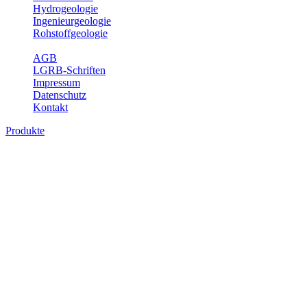
Hydrogeologie
Ingenieurgeologie
Rohstoffgeologie
Service
AGB
LGRB-Schriften
Impressum
Datenschutz
Kontakt
Produkte
Produkte des Themenbereichs
Ingenieurgeologie
Die Ingenieurgeologie bildet die Schnittstelle zwischen den
Erkenntnissen der klassischen geowissenschaftlichen
Landesaufnahme und den Anforderungen des praktischen
Ingenieurwesens. Im Vordergrund steht die sachgerechte
Beurteilung der geotechnischen Eigenschaften von geologischen
Einheiten, um so eine möglichst zuverlässige Grundlage für die
Planung und Realisierung von Bauvorhaben, Sanierungs- oder
Sicherungsmaßnahmen bereitzustellen. Auf Grundlage langjähriger
regionaler Erfahrungen sowie bodenmechanischer Analytik dient