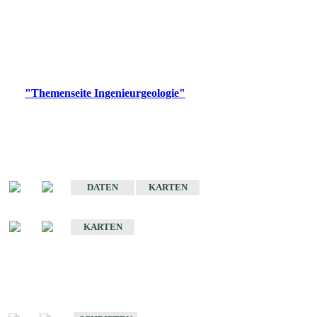
die Ingenieurgeologie in hohem Maße den Belangen der
Daseinsvorsorge, der Bauleitplanung sowie der wirtschaftlichen
Weiterentwicklung.
Bitte wählen Sie ein Produkt im gewünschten Format aus.
Digitale Produkte, die direkt downloadbar sind, finden Sie auf
der
"Themenseite Ingenieurgeologie"
im
LGRBgeoportal
.
Sonderkarten
Der Baugrund von Stuttgart
DATEN
KARTEN
Der Baugrund von Heilbronn
KARTEN
Schriften
Schriften des Fachbereichs Ingenieurgeologie