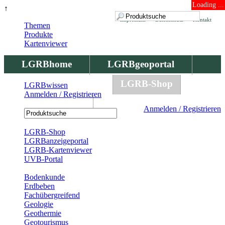
Loading ...
↑
Impressum
Datenschutz
Kontakt
Themen
Produkte
Kartenviewer
LGRBhome
LGRBgeoportal
LGRBbohrungen
LGRB-Shop
LGRBwissen
Anmelden / Registrieren
LGRBwissen
Anmelden / Registrieren
Registrierung
LGRB-Shop
LGRBanzeigeportal
LGRB-Kartenviewer
UVB-Portal
Produkte
Bodenkunde
Erdbeben
Fachübergreifend
Geologie
Geothermie
Geotourismus