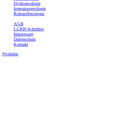
Hydrogeologie
Ingenieurgeologie
Rohstoffgeologie
Service
AGB
LGRB-Schriften
Impressum
Datenschutz
Kontakt
Produkte
Produkte des Themenbereichs
Ingenieurgeologie
Die Ingenieurgeologie bildet die Schnittstelle zwischen den
Erkenntnissen der klassischen geowissenschaftlichen
Landesaufnahme und den Anforderungen des praktischen
Ingenieurwesens. Im Vordergrund steht die sachgerechte
Beurteilung der geotechnischen Eigenschaften von geologischen
Einheiten, um so eine möglichst zuverlässige Grundlage für die
Planung und Realisierung von Bauvorhaben, Sanierungs- oder
Sicherungsmaßnahmen bereitzustellen. Auf Grundlage langjähriger
regionaler Erfahrungen sowie bodenmechanischer Analytik dient