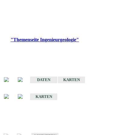
die Ingenieurgeologie in hohem Maße den Belangen der
Daseinsvorsorge, der Bauleitplanung sowie der wirtschaftlichen
Weiterentwicklung.
Bitte wählen Sie ein Produkt im gewünschten Format aus.
Digitale Produkte, die direkt downloadbar sind, finden Sie auf
der
"Themenseite Ingenieurgeologie"
im
LGRBgeoportal
.
Sonderkarten
Der Baugrund von Stuttgart
DATEN
KARTEN
Der Baugrund von Heilbronn
KARTEN
Schriften
Schriften des Fachbereichs Ingenieurgeologie