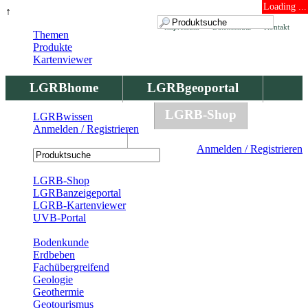
Loading ...
↑
Impressum
Datenschutz
Kontakt
Themen
Produkte
Kartenviewer
LGRBhome
LGRBgeoportal
LGRBbohrungen
LGRB-Shop
LGRBwissen
Anmelden / Registrieren
LGRBwissen
Anmelden / Registrieren
Registrierung
LGRB-Shop
LGRBanzeigeportal
LGRB-Kartenviewer
UVB-Portal
Produkte
Bodenkunde
Erdbeben
Fachübergreifend
Geologie
Geothermie
Geotourismus