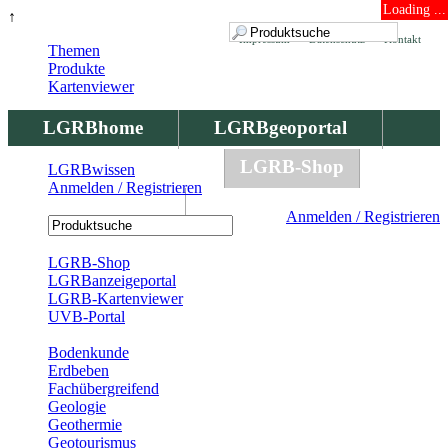
Loading ...
↑
Impressum
Datenschutz
Kontakt
Themen
Produkte
Kartenviewer
LGRBhome
LGRBgeoportal
LGRBbohrungen
LGRB-Shop
LGRBwissen
Anmelden / Registrieren
LGRBwissen
Anmelden / Registrieren
Registrierung
LGRB-Shop
LGRBanzeigeportal
LGRB-Kartenviewer
UVB-Portal
Produkte
Bodenkunde
Erdbeben
Fachübergreifend
Geologie
Geothermie
Geotourismus