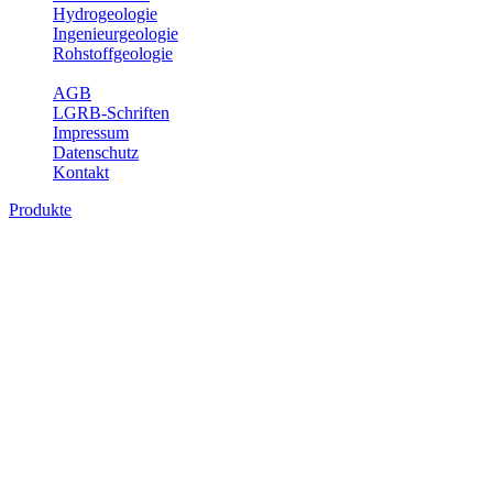
Hydrogeologie
Ingenieurgeologie
Rohstoffgeologie
Service
AGB
LGRB-Schriften
Impressum
Datenschutz
Kontakt
Produkte
Produkte des Themenbereichs
Ingenieurgeologie
Die Ingenieurgeologie bildet die Schnittstelle zwischen den
Erkenntnissen der klassischen geowissenschaftlichen
Landesaufnahme und den Anforderungen des praktischen
Ingenieurwesens. Im Vordergrund steht die sachgerechte
Beurteilung der geotechnischen Eigenschaften von geologischen
Einheiten, um so eine möglichst zuverlässige Grundlage für die
Planung und Realisierung von Bauvorhaben, Sanierungs- oder
Sicherungsmaßnahmen bereitzustellen. Auf Grundlage langjähriger
regionaler Erfahrungen sowie bodenmechanischer Analytik dient