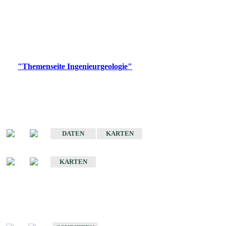
die Ingenieurgeologie in hohem Maße den Belangen der
Daseinsvorsorge, der Bauleitplanung sowie der wirtschaftlichen
Weiterentwicklung.
Bitte wählen Sie ein Produkt im gewünschten Format aus.
Digitale Produkte, die direkt downloadbar sind, finden Sie auf
der
"Themenseite Ingenieurgeologie"
im
LGRBgeoportal
.
Sonderkarten
Der Baugrund von Stuttgart
DATEN
KARTEN
Der Baugrund von Heilbronn
KARTEN
Schriften
Schriften des Fachbereichs Ingenieurgeologie