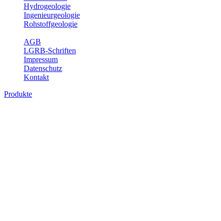
Hydrogeologie
Ingenieurgeologie
Rohstoffgeologie
Service
AGB
LGRB-Schriften
Impressum
Datenschutz
Kontakt
Produkte
Produkte des Themenbereichs
Ingenieurgeologie
Die Ingenieurgeologie bildet die Schnittstelle zwischen den
Erkenntnissen der klassischen geowissenschaftlichen
Landesaufnahme und den Anforderungen des praktischen
Ingenieurwesens. Im Vordergrund steht die sachgerechte
Beurteilung der geotechnischen Eigenschaften von geologischen
Einheiten, um so eine möglichst zuverlässige Grundlage für die
Planung und Realisierung von Bauvorhaben, Sanierungs- oder
Sicherungsmaßnahmen bereitzustellen. Auf Grundlage langjähriger
regionaler Erfahrungen sowie bodenmechanischer Analytik dient