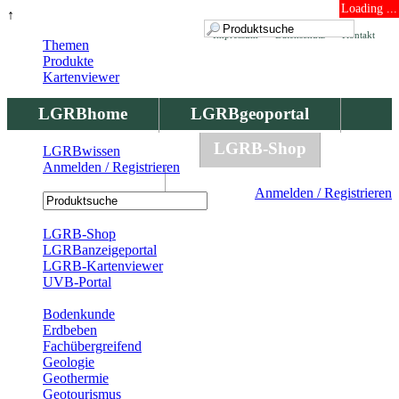
Loading ...
↑
Impressum
Datenschutz
Kontakt
Themen
Produkte
Kartenviewer
LGRBhome
LGRBgeoportal
LGRBbohrungen
LGRB-Shop
LGRBwissen
Anmelden / Registrieren
LGRBwissen
Anmelden / Registrieren
Registrierung
LGRB-Shop
LGRBanzeigeportal
LGRB-Kartenviewer
UVB-Portal
Produkte
Bodenkunde
Erdbeben
Fachübergreifend
Geologie
Geothermie
Geotourismus