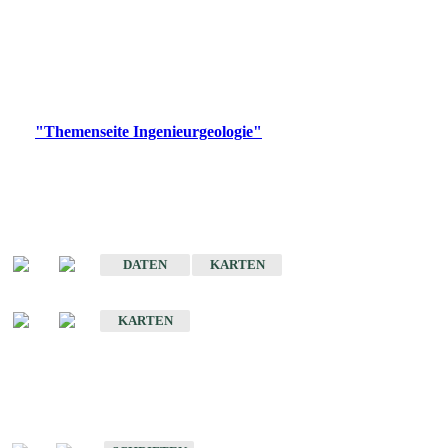
die Ingenieurgeologie in hohem Maße den Belangen der
Daseinsvorsorge, der Bauleitplanung sowie der wirtschaftlichen
Weiterentwicklung.
Bitte wählen Sie ein Produkt im gewünschten Format aus.
Digitale Produkte, die direkt downloadbar sind, finden Sie auf
der
"Themenseite Ingenieurgeologie"
im
LGRBgeoportal
.
Sonderkarten
Der Baugrund von Stuttgart
DATEN
KARTEN
Der Baugrund von Heilbronn
KARTEN
Schriften
Schriften des Fachbereichs Ingenieurgeologie