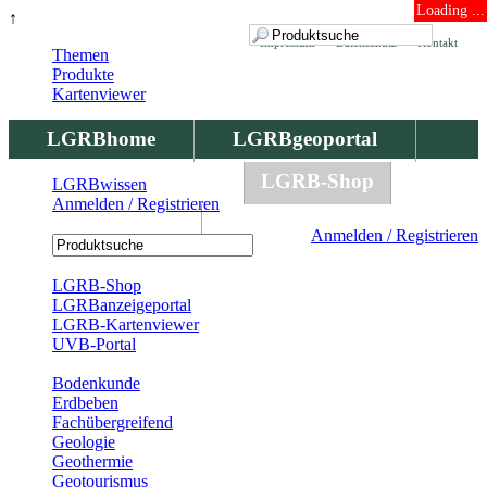
Loading ...
↑
Impressum
Datenschutz
Kontakt
Themen
Produkte
Kartenviewer
LGRBhome
LGRBgeoportal
LGRBbohrungen
LGRB-Shop
LGRBwissen
Anmelden / Registrieren
LGRBwissen
Anmelden / Registrieren
Registrierung
LGRB-Shop
LGRBanzeigeportal
LGRB-Kartenviewer
UVB-Portal
Produkte
Bodenkunde
Erdbeben
Fachübergreifend
Geologie
Geothermie
Geotourismus