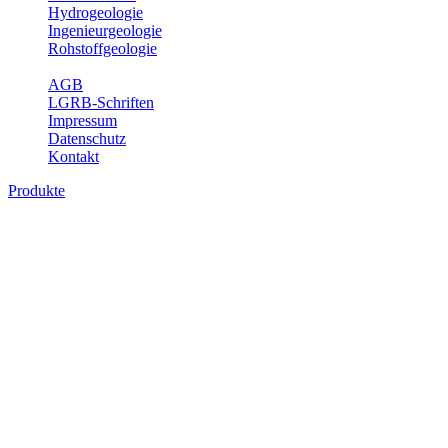
Hydrogeologie
Ingenieurgeologie
Rohstoffgeologie
Service
AGB
LGRB-Schriften
Impressum
Datenschutz
Kontakt
Produkte
Produkte des Themenbereichs
Ingenieurgeologie
Die Ingenieurgeologie bildet die Schnittstelle zwischen den
Erkenntnissen der klassischen geowissenschaftlichen
Landesaufnahme und den Anforderungen des praktischen
Ingenieurwesens. Im Vordergrund steht die sachgerechte
Beurteilung der geotechnischen Eigenschaften von geologischen
Einheiten, um so eine möglichst zuverlässige Grundlage für die
Planung und Realisierung von Bauvorhaben, Sanierungs- oder
Sicherungsmaßnahmen bereitzustellen. Auf Grundlage langjähriger
regionaler Erfahrungen sowie bodenmechanischer Analytik dient