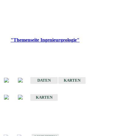
die Ingenieurgeologie in hohem Maße den Belangen der
Daseinsvorsorge, der Bauleitplanung sowie der wirtschaftlichen
Weiterentwicklung.
Bitte wählen Sie ein Produkt im gewünschten Format aus.
Digitale Produkte, die direkt downloadbar sind, finden Sie auf
der
"Themenseite Ingenieurgeologie"
im
LGRBgeoportal
.
Sonderkarten
Der Baugrund von Stuttgart
DATEN
KARTEN
Der Baugrund von Heilbronn
KARTEN
Schriften
Schriften des Fachbereichs Ingenieurgeologie