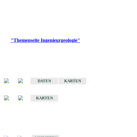
die Ingenieurgeologie in hohem Maße den Belangen der
Daseinsvorsorge, der Bauleitplanung sowie der wirtschaftlichen
Weiterentwicklung.
Bitte wählen Sie ein Produkt im gewünschten Format aus.
Digitale Produkte, die direkt downloadbar sind, finden Sie auf
der
"Themenseite Ingenieurgeologie"
im
LGRBgeoportal
.
Sonderkarten
Der Baugrund von Stuttgart
DATEN
KARTEN
Der Baugrund von Heilbronn
KARTEN
Schriften
Schriften des Fachbereichs Ingenieurgeologie