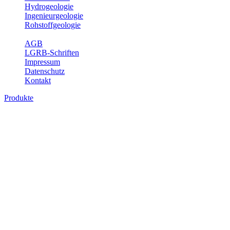
Hydrogeologie
Ingenieurgeologie
Rohstoffgeologie
Service
AGB
LGRB-Schriften
Impressum
Datenschutz
Kontakt
Produkte
Produkte des Themenbereichs
Ingenieurgeologie
Die Ingenieurgeologie bildet die Schnittstelle zwischen den
Erkenntnissen der klassischen geowissenschaftlichen
Landesaufnahme und den Anforderungen des praktischen
Ingenieurwesens. Im Vordergrund steht die sachgerechte
Beurteilung der geotechnischen Eigenschaften von geologischen
Einheiten, um so eine möglichst zuverlässige Grundlage für die
Planung und Realisierung von Bauvorhaben, Sanierungs- oder
Sicherungsmaßnahmen bereitzustellen. Auf Grundlage langjähriger
regionaler Erfahrungen sowie bodenmechanischer Analytik dient