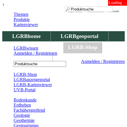
Loading ...
↑
Impressum
Datenschutz
Kontakt
Themen
Produkte
Kartenviewer
LGRBhome
LGRBgeoportal
LGRBbohrungen
LGRB-Shop
LGRBwissen
Anmelden / Registrieren
LGRBwissen
Anmelden / Registrieren
Registrierung
LGRB-Shop
LGRBanzeigeportal
LGRB-Kartenviewer
UVB-Portal
Produkte
Bodenkunde
Erdbeben
Fachübergreifend
Geologie
Geothermie
Geotourismus