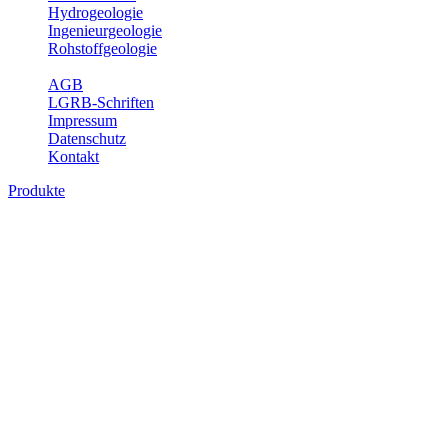
Hydrogeologie
Ingenieurgeologie
Rohstoffgeologie
Service
AGB
LGRB-Schriften
Impressum
Datenschutz
Kontakt
Produkte
Produkte des Themenbereichs
Ingenieurgeologie
Die Ingenieurgeologie bildet die Schnittstelle zwischen den
Erkenntnissen der klassischen geowissenschaftlichen
Landesaufnahme und den Anforderungen des praktischen
Ingenieurwesens. Im Vordergrund steht die sachgerechte
Beurteilung der geotechnischen Eigenschaften von geologischen
Einheiten, um so eine möglichst zuverlässige Grundlage für die
Planung und Realisierung von Bauvorhaben, Sanierungs- oder
Sicherungsmaßnahmen bereitzustellen. Auf Grundlage langjähriger
regionaler Erfahrungen sowie bodenmechanischer Analytik dient