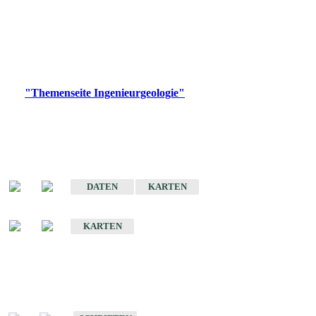
die Ingenieurgeologie in hohem Maße den Belangen der
Daseinsvorsorge, der Bauleitplanung sowie der wirtschaftlichen
Weiterentwicklung.
Bitte wählen Sie ein Produkt im gewünschten Format aus.
Digitale Produkte, die direkt downloadbar sind, finden Sie auf
der
"Themenseite Ingenieurgeologie"
im
LGRBgeoportal
.
Sonderkarten
Der Baugrund von Stuttgart
DATEN
KARTEN
Der Baugrund von Heilbronn
KARTEN
Schriften
Schriften des Fachbereichs Ingenieurgeologie