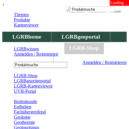
Loading ...
↑
Impressum
Datenschutz
Kontakt
Themen
Produkte
Kartenviewer
LGRBhome
LGRBgeoportal
LGRBbohrungen
LGRB-Shop
LGRBwissen
Anmelden / Registrieren
LGRBwissen
Anmelden / Registrieren
Registrierung
LGRB-Shop
LGRBanzeigeportal
LGRB-Kartenviewer
UVB-Portal
Produkte
Bodenkunde
Erdbeben
Fachübergreifend
Geologie
Geothermie
Geotourismus