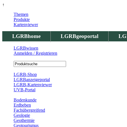
↑
Themen
Produkte
Kartenviewer
LGRBhome
LGRBgeoportal
LG
LGRBwissen
Anmelden / Registrieren
Registrierung
LGRB-Shop
LGRBanzeigeportal
LGRB-Kartenviewer
UVB-Portal
Produkte
Bodenkunde
Erdbeben
Fachübergreifend
Geologie
Geothermie
Geotourismus