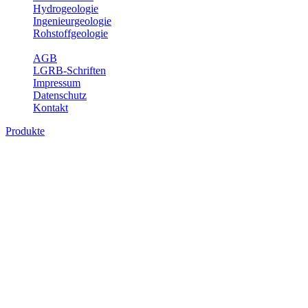
Hydrogeologie
Ingenieurgeologie
Rohstoffgeologie
Service
AGB
LGRB-Schriften
Impressum
Datenschutz
Kontakt
Produkte
Produkte des Themenbereichs Ingenieurge
Die Ingenieurgeologie bildet die Schnittstelle zwischen den Erkenn
steht die sachgerechte Beurteilung der geotechnischen Eigenschaften
oder Sicherungsmaßnahmen bereitzustellen. Auf Grundlage langjähri
Daseinsvorsorge, der Bauleitplanung sowie der wirtschaftlichen Weit
Bitte wählen Sie ein Produkt im gewünschten Format aus.
Digitale Produkte, die direkt downloadbar sind, finden Sie auf d