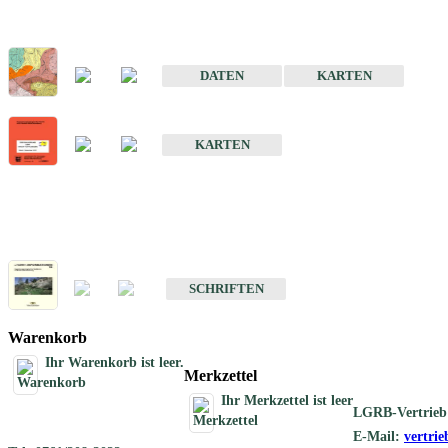
Sonderkarten
Der Baugrund von Stuttgart
DATEN
KARTEN
Der Baugrund von Heilbronn
KARTEN
Schriften
Schriften des Fachbereichs Ingenieurgeologie
SCHRIFTEN
Warenkorb
Ihr Warenkorb ist leer.
Merkzettel
Ihr Merkzettel ist leer
LGRB-Vertrieb
E-Mail:
vertri