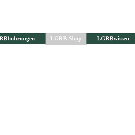
RBbohrungen
LGRB-Shop
LGRBwissen