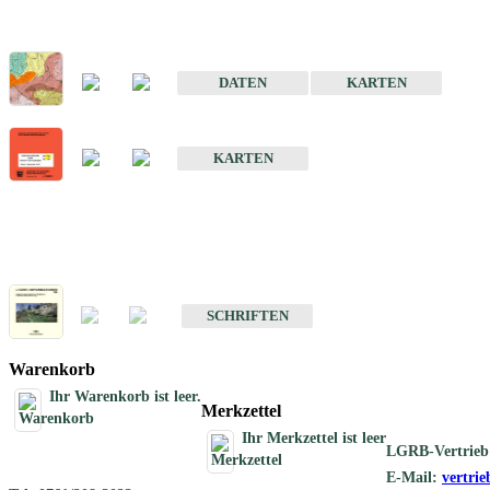
Sonderkarten
Der Baugrund von Stuttgart
DATEN
KARTEN
Der Baugrund von Heilbronn
KARTEN
Schriften
Schriften des Fachbereichs Ingenieurgeologie
SCHRIFTEN
Warenkorb
Ihr Warenkorb ist leer.
Merkzettel
Ihr Merkzettel ist leer
LGRB-Vertrieb
E-Mail:
vertri