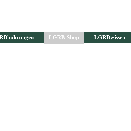
RBbohrungen
LGRB-Shop
LGRBwissen