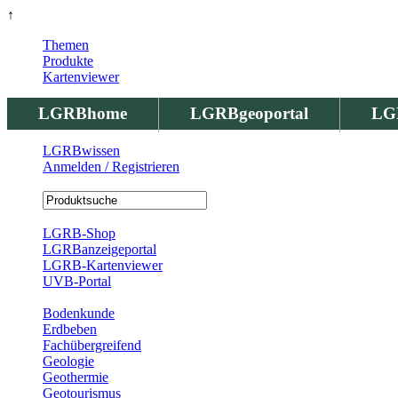
↑
Themen
Produkte
Kartenviewer
LGRBhome
LGRBgeoportal
LG
LGRBwissen
Anmelden / Registrieren
Registrierung
LGRB-Shop
LGRBanzeigeportal
LGRB-Kartenviewer
UVB-Portal
Produkte
Bodenkunde
Erdbeben
Fachübergreifend
Geologie
Geothermie
Geotourismus