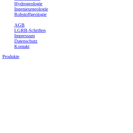
Hydrogeologie
Ingenieurgeologie
Rohstoffgeologie
Service
AGB
LGRB-Schriften
Impressum
Datenschutz
Kontakt
Produkte
Produkte des Themenbereichs Ingenieurge
Die Ingenieurgeologie bildet die Schnittstelle zwischen den Erkenn
steht die sachgerechte Beurteilung der geotechnischen Eigenschaften
oder Sicherungsmaßnahmen bereitzustellen. Auf Grundlage langjähri
Daseinsvorsorge, der Bauleitplanung sowie der wirtschaftlichen Weit
Bitte wählen Sie ein Produkt im gewünschten Format aus.
Digitale Produkte, die direkt downloadbar sind, finden Sie auf d