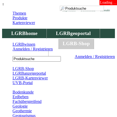
Loading ...
↑
Impressum
Datenschutz
Kontakt
Themen
Produkte
Kartenviewer
LGRBhome
LGRBgeoportal
LGRBbohrungen
LGRB-Shop
LGRBwissen
Anmelden / Registrieren
LGRBwissen
Anmelden / Registrieren
Registrierung
LGRB-Shop
LGRBanzeigeportal
LGRB-Kartenviewer
UVB-Portal
Produkte
Bodenkunde
Erdbeben
Fachübergreifend
Geologie
Geothermie
Geotourismus