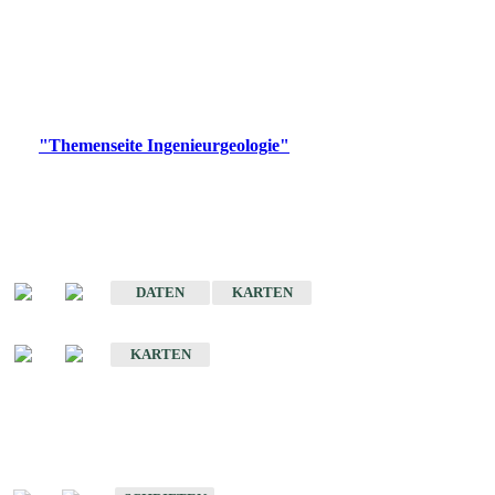
die Ingenieurgeologie in hohem Maße den Belangen der
Daseinsvorsorge, der Bauleitplanung sowie der wirtschaftlichen
Weiterentwicklung.
Bitte wählen Sie ein Produkt im gewünschten Format aus.
Digitale Produkte, die direkt downloadbar sind, finden Sie auf
der
"Themenseite Ingenieurgeologie"
im
LGRBgeoportal
.
Sonderkarten
Der Baugrund von Stuttgart
DATEN
KARTEN
Der Baugrund von Heilbronn
KARTEN
Schriften
Schriften des Fachbereichs Ingenieurgeologie