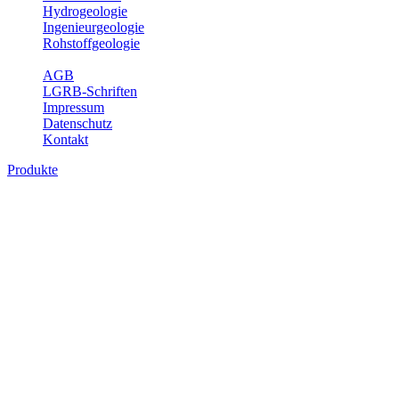
Hydrogeologie
Ingenieurgeologie
Rohstoffgeologie
Service
AGB
LGRB-Schriften
Impressum
Datenschutz
Kontakt
Produkte
Produkte des Themenbereichs
Ingenieurgeologie
Die Ingenieurgeologie bildet die Schnittstelle zwischen den
Erkenntnissen der klassischen geowissenschaftlichen
Landesaufnahme und den Anforderungen des praktischen
Ingenieurwesens. Im Vordergrund steht die sachgerechte
Beurteilung der geotechnischen Eigenschaften von geologischen
Einheiten, um so eine möglichst zuverlässige Grundlage für die
Planung und Realisierung von Bauvorhaben, Sanierungs- oder
Sicherungsmaßnahmen bereitzustellen. Auf Grundlage langjähriger
regionaler Erfahrungen sowie bodenmechanischer Analytik dient