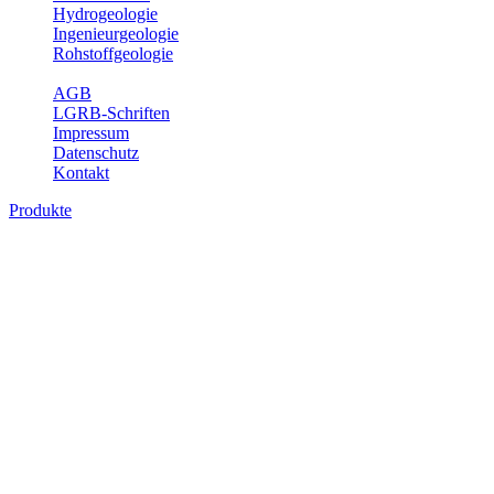
Hydrogeologie
Ingenieurgeologie
Rohstoffgeologie
Service
AGB
LGRB-Schriften
Impressum
Datenschutz
Kontakt
Produkte
Produkte des Themenbereichs
Ingenieurgeologie
Die Ingenieurgeologie bildet die Schnittstelle zwischen den
Erkenntnissen der klassischen geowissenschaftlichen
Landesaufnahme und den Anforderungen des praktischen
Ingenieurwesens. Im Vordergrund steht die sachgerechte
Beurteilung der geotechnischen Eigenschaften von geologischen
Einheiten, um so eine möglichst zuverlässige Grundlage für die
Planung und Realisierung von Bauvorhaben, Sanierungs- oder
Sicherungsmaßnahmen bereitzustellen. Auf Grundlage langjähriger
regionaler Erfahrungen sowie bodenmechanischer Analytik dient