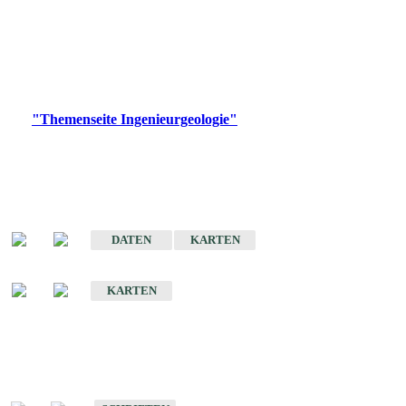
die Ingenieurgeologie in hohem Maße den Belangen der
Daseinsvorsorge, der Bauleitplanung sowie der wirtschaftlichen
Weiterentwicklung.
Bitte wählen Sie ein Produkt im gewünschten Format aus.
Digitale Produkte, die direkt downloadbar sind, finden Sie auf
der
"Themenseite Ingenieurgeologie"
im
LGRBgeoportal
.
Sonderkarten
Der Baugrund von Stuttgart
DATEN
KARTEN
Der Baugrund von Heilbronn
KARTEN
Schriften
Schriften des Fachbereichs Ingenieurgeologie