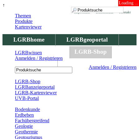
Loading ...
↑
Impressum
Datenschutz
Kontakt
Themen
Produkte
Kartenviewer
LGRBhome
LGRBgeoportal
LGRBbohrungen
LGRB-Shop
LGRBwissen
Anmelden / Registrieren
LGRBwissen
Anmelden / Registrieren
Registrierung
LGRB-Shop
LGRBanzeigeportal
LGRB-Kartenviewer
UVB-Portal
Produkte
Bodenkunde
Erdbeben
Fachübergreifend
Geologie
Geothermie
Geotourismus