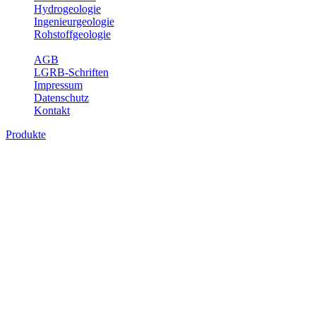
Hydrogeologie
Ingenieurgeologie
Rohstoffgeologie
Service
AGB
LGRB-Schriften
Impressum
Datenschutz
Kontakt
Produkte
Produkte des Themenbereichs
Ingenieurgeologie
Die Ingenieurgeologie bildet die Schnittstelle zwischen den
Erkenntnissen der klassischen geowissenschaftlichen
Landesaufnahme und den Anforderungen des praktischen
Ingenieurwesens. Im Vordergrund steht die sachgerechte
Beurteilung der geotechnischen Eigenschaften von geologischen
Einheiten, um so eine möglichst zuverlässige Grundlage für die
Planung und Realisierung von Bauvorhaben, Sanierungs- oder
Sicherungsmaßnahmen bereitzustellen. Auf Grundlage langjähriger
regionaler Erfahrungen sowie bodenmechanischer Analytik dient