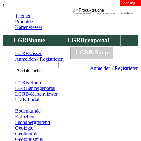
Loading ...
↑
Impressum
Datenschutz
Kontakt
Themen
Produkte
Kartenviewer
LGRBhome
LGRBgeoportal
LGRBbohrungen
LGRB-Shop
LGRBwissen
Anmelden / Registrieren
LGRBwissen
Anmelden / Registrieren
Registrierung
LGRB-Shop
LGRBanzeigeportal
LGRB-Kartenviewer
UVB-Portal
Produkte
Bodenkunde
Erdbeben
Fachübergreifend
Geologie
Geothermie
Geotourismus