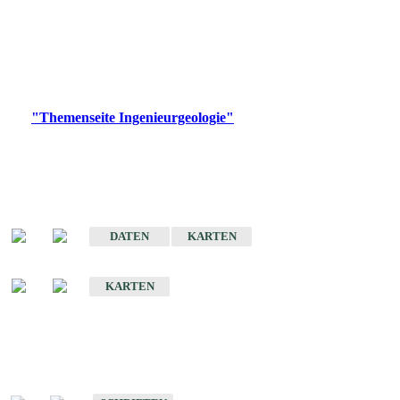
die Ingenieurgeologie in hohem Maße den Belangen der
Daseinsvorsorge, der Bauleitplanung sowie der wirtschaftlichen
Weiterentwicklung.
Bitte wählen Sie ein Produkt im gewünschten Format aus.
Digitale Produkte, die direkt downloadbar sind, finden Sie auf
der
"Themenseite Ingenieurgeologie"
im
LGRBgeoportal
.
Sonderkarten
Der Baugrund von Stuttgart
DATEN
KARTEN
Der Baugrund von Heilbronn
KARTEN
Schriften
Schriften des Fachbereichs Ingenieurgeologie