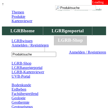
Loading ...
↑
Impressum
Datenschutz
Kontakt
Themen
Produkte
Kartenviewer
LGRBhome
LGRBgeoportal
LGRBbohrungen
LGRB-Shop
LGRBwissen
Anmelden / Registrieren
LGRBwissen
Anmelden / Registrieren
Registrierung
LGRB-Shop
LGRBanzeigeportal
LGRB-Kartenviewer
UVB-Portal
Produkte
Bodenkunde
Erdbeben
Fachübergreifend
Geologie
Geothermie
Geotourismus