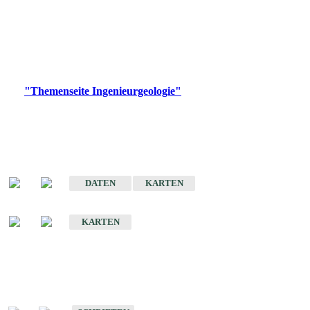
die Ingenieurgeologie in hohem Maße den Belangen der
Daseinsvorsorge, der Bauleitplanung sowie der wirtschaftlichen
Weiterentwicklung.
Bitte wählen Sie ein Produkt im gewünschten Format aus.
Digitale Produkte, die direkt downloadbar sind, finden Sie auf
der
"Themenseite Ingenieurgeologie"
im
LGRBgeoportal
.
Sonderkarten
Der Baugrund von Stuttgart
DATEN
KARTEN
Der Baugrund von Heilbronn
KARTEN
Schriften
Schriften des Fachbereichs Ingenieurgeologie