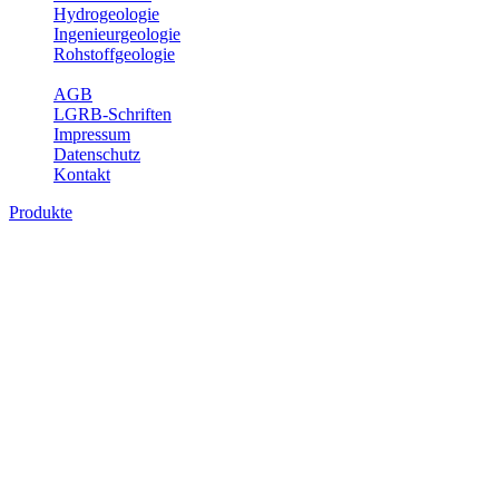
Hydrogeologie
Ingenieurgeologie
Rohstoffgeologie
Service
AGB
LGRB-Schriften
Impressum
Datenschutz
Kontakt
Produkte
Produkte des Themenbereichs
Ingenieurgeologie
Die Ingenieurgeologie bildet die Schnittstelle zwischen den
Erkenntnissen der klassischen geowissenschaftlichen
Landesaufnahme und den Anforderungen des praktischen
Ingenieurwesens. Im Vordergrund steht die sachgerechte
Beurteilung der geotechnischen Eigenschaften von geologischen
Einheiten, um so eine möglichst zuverlässige Grundlage für die
Planung und Realisierung von Bauvorhaben, Sanierungs- oder
Sicherungsmaßnahmen bereitzustellen. Auf Grundlage langjähriger
regionaler Erfahrungen sowie bodenmechanischer Analytik dient