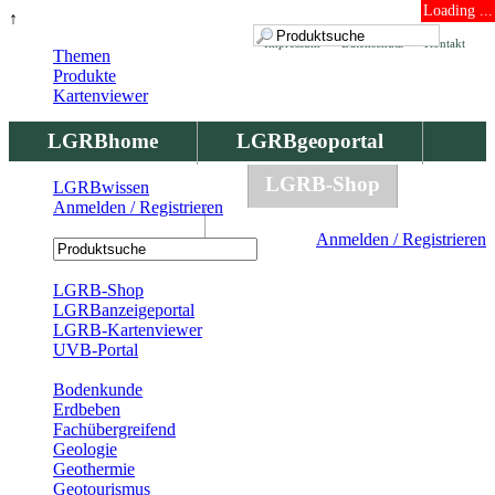
Loading ...
↑
Impressum
Datenschutz
Kontakt
Themen
Produkte
Kartenviewer
LGRBhome
LGRBgeoportal
LGRBbohrungen
LGRB-Shop
LGRBwissen
Anmelden / Registrieren
LGRBwissen
Anmelden / Registrieren
Registrierung
LGRB-Shop
LGRBanzeigeportal
LGRB-Kartenviewer
UVB-Portal
Produkte
Bodenkunde
Erdbeben
Fachübergreifend
Geologie
Geothermie
Geotourismus