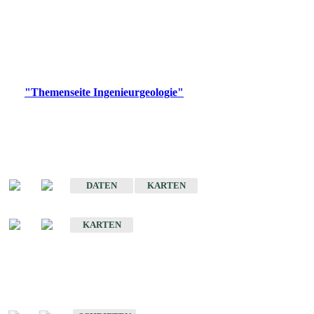
die Ingenieurgeologie in hohem Maße den Belangen der
Daseinsvorsorge, der Bauleitplanung sowie der wirtschaftlichen
Weiterentwicklung.
Bitte wählen Sie ein Produkt im gewünschten Format aus.
Digitale Produkte, die direkt downloadbar sind, finden Sie auf
der
"Themenseite Ingenieurgeologie"
im
LGRBgeoportal
.
Sonderkarten
Der Baugrund von Stuttgart
DATEN
KARTEN
Der Baugrund von Heilbronn
KARTEN
Schriften
Schriften des Fachbereichs Ingenieurgeologie