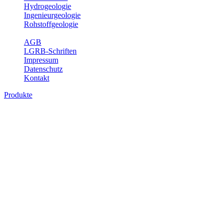
Hydrogeologie
Ingenieurgeologie
Rohstoffgeologie
Service
AGB
LGRB-Schriften
Impressum
Datenschutz
Kontakt
Produkte
Produkte des Themenbereichs
Ingenieurgeologie
Die Ingenieurgeologie bildet die Schnittstelle zwischen den
Erkenntnissen der klassischen geowissenschaftlichen
Landesaufnahme und den Anforderungen des praktischen
Ingenieurwesens. Im Vordergrund steht die sachgerechte
Beurteilung der geotechnischen Eigenschaften von geologischen
Einheiten, um so eine möglichst zuverlässige Grundlage für die
Planung und Realisierung von Bauvorhaben, Sanierungs- oder
Sicherungsmaßnahmen bereitzustellen. Auf Grundlage langjähriger
regionaler Erfahrungen sowie bodenmechanischer Analytik dient