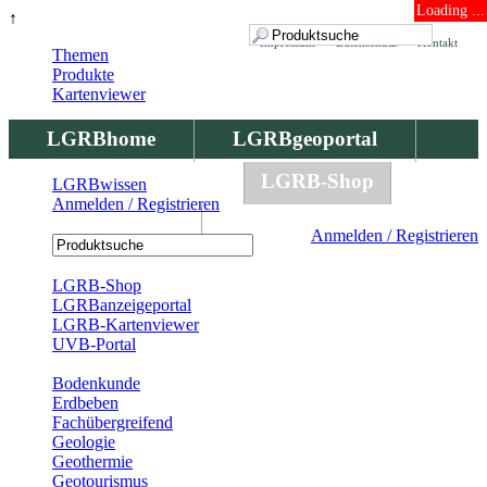
Loading ...
↑
Impressum
Datenschutz
Kontakt
Themen
Produkte
Kartenviewer
LGRBhome
LGRBgeoportal
LGRBbohrungen
LGRB-Shop
LGRBwissen
Anmelden / Registrieren
LGRBwissen
Anmelden / Registrieren
Registrierung
LGRB-Shop
LGRBanzeigeportal
LGRB-Kartenviewer
UVB-Portal
Produkte
Bodenkunde
Erdbeben
Fachübergreifend
Geologie
Geothermie
Geotourismus