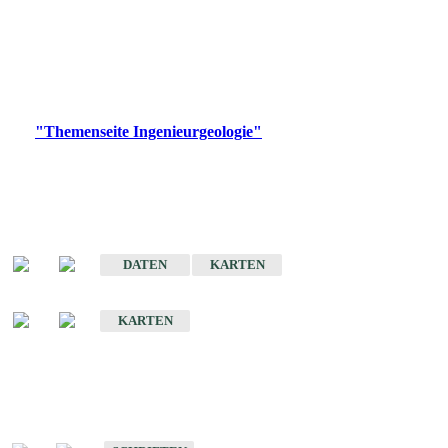
die Ingenieurgeologie in hohem Maße den Belangen der
Daseinsvorsorge, der Bauleitplanung sowie der wirtschaftlichen
Weiterentwicklung.
Bitte wählen Sie ein Produkt im gewünschten Format aus.
Digitale Produkte, die direkt downloadbar sind, finden Sie auf
der
"Themenseite Ingenieurgeologie"
im
LGRBgeoportal
.
Sonderkarten
Der Baugrund von Stuttgart
DATEN
KARTEN
Der Baugrund von Heilbronn
KARTEN
Schriften
Schriften des Fachbereichs Ingenieurgeologie