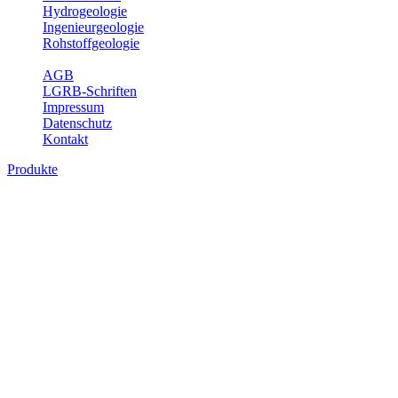
Hydrogeologie
Ingenieurgeologie
Rohstoffgeologie
Service
AGB
LGRB-Schriften
Impressum
Datenschutz
Kontakt
Produkte
Produkte des Themenbereichs
Ingenieurgeologie
Die Ingenieurgeologie bildet die Schnittstelle zwischen den
Erkenntnissen der klassischen geowissenschaftlichen
Landesaufnahme und den Anforderungen des praktischen
Ingenieurwesens. Im Vordergrund steht die sachgerechte
Beurteilung der geotechnischen Eigenschaften von geologischen
Einheiten, um so eine möglichst zuverlässige Grundlage für die
Planung und Realisierung von Bauvorhaben, Sanierungs- oder
Sicherungsmaßnahmen bereitzustellen. Auf Grundlage langjähriger
regionaler Erfahrungen sowie bodenmechanischer Analytik dient