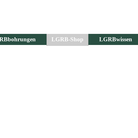
RBbohrungen
LGRB-Shop
LGRBwissen