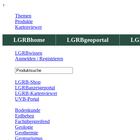
↑
Themen
Produkte
Kartenviewer
LGRBhome
LGRBgeoportal
LG
LGRBwissen
Anmelden / Registrieren
Registrierung
LGRB-Shop
LGRBanzeigeportal
LGRB-Kartenviewer
UVB-Portal
Produkte
Bodenkunde
Erdbeben
Fachübergreifend
Geologie
Geothermie
Geotourismus