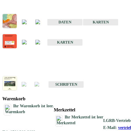
Sonderkarten
Der Baugrund von Stuttgart
DATEN
KARTEN
Der Baugrund von Heilbronn
KARTEN
Schriften
Schriften des Fachbereichs Ingenieurgeologie
SCHRIFTEN
Warenkorb
Ihr Warenkorb ist leer.
Merkzettel
Ihr Merkzettel ist leer
LGRB-Vertrieb
E-Mail:
vertri