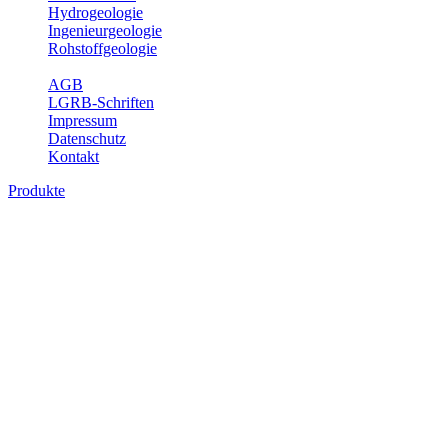
Hydrogeologie
Ingenieurgeologie
Rohstoffgeologie
Service
AGB
LGRB-Schriften
Impressum
Datenschutz
Kontakt
Produkte
Produkte des Themenbereichs Ingenieurge
Die Ingenieurgeologie bildet die Schnittstelle zwischen den Erkenn
steht die sachgerechte Beurteilung der geotechnischen Eigenschaften
oder Sicherungsmaßnahmen bereitzustellen. Auf Grundlage langjähri
Daseinsvorsorge, der Bauleitplanung sowie der wirtschaftlichen Weit
Bitte wählen Sie ein Produkt im gewünschten Format aus.
Digitale Produkte, die direkt downloadbar sind, finden Sie auf d