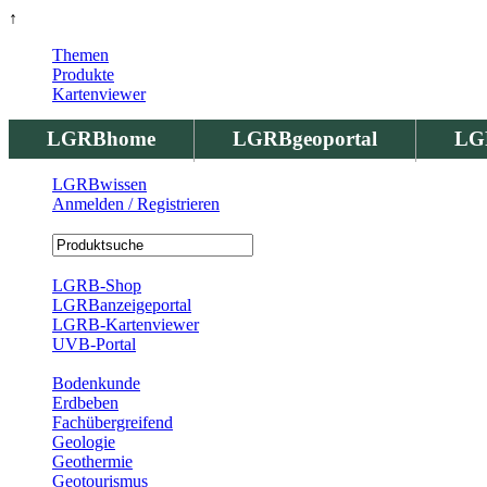
↑
Themen
Produkte
Kartenviewer
LGRBhome
LGRBgeoportal
LG
LGRBwissen
Anmelden / Registrieren
Registrierung
LGRB-Shop
LGRBanzeigeportal
LGRB-Kartenviewer
UVB-Portal
Produkte
Bodenkunde
Erdbeben
Fachübergreifend
Geologie
Geothermie
Geotourismus