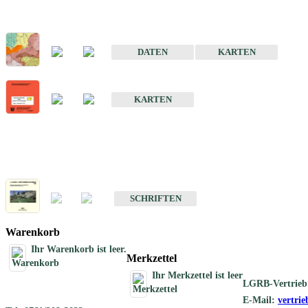
Sonderkarten
Der Baugrund von Stuttgart
DATEN
KARTEN
Der Baugrund von Heilbronn
KARTEN
Schriften
Schriften des Fachbereichs Ingenieurgeologie
SCHRIFTEN
Warenkorb
Ihr Warenkorb ist leer.
Merkzettel
Ihr Merkzettel ist leer
LGRB-Vertrieb
E-Mail:
vertri