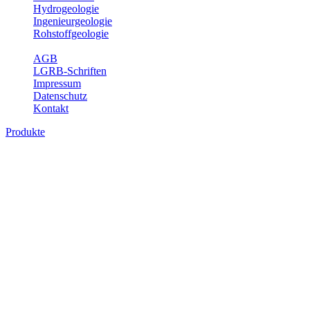
Hydrogeologie
Ingenieurgeologie
Rohstoffgeologie
Service
AGB
LGRB-Schriften
Impressum
Datenschutz
Kontakt
Produkte
Produkte des Themenbereichs Ingenieurge
Die Ingenieurgeologie bildet die Schnittstelle zwischen den Erkenn
steht die sachgerechte Beurteilung der geotechnischen Eigenschaften
oder Sicherungsmaßnahmen bereitzustellen. Auf Grundlage langjähri
Daseinsvorsorge, der Bauleitplanung sowie der wirtschaftlichen Weit
Bitte wählen Sie ein Produkt im gewünschten Format aus.
Digitale Produkte, die direkt downloadbar sind, finden Sie auf d