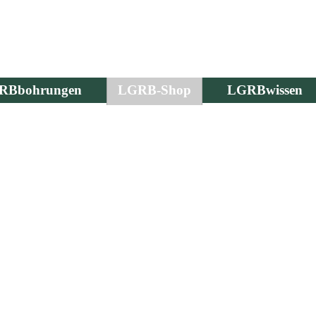
RBbohrungen
LGRB-Shop
LGRBwissen