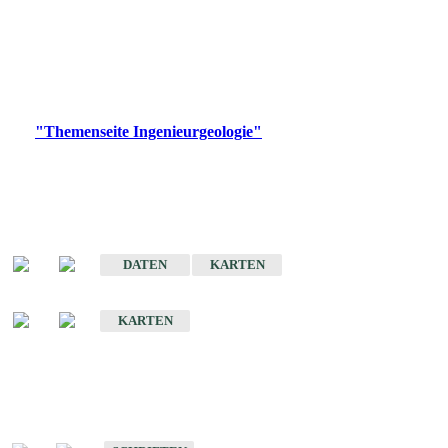
die Ingenieurgeologie in hohem Maße den Belangen der
Daseinsvorsorge, der Bauleitplanung sowie der wirtschaftlichen
Weiterentwicklung.
Bitte wählen Sie ein Produkt im gewünschten Format aus.
Digitale Produkte, die direkt downloadbar sind, finden Sie auf
der
"Themenseite Ingenieurgeologie"
im
LGRBgeoportal
.
Sonderkarten
Der Baugrund von Stuttgart
DATEN
KARTEN
Der Baugrund von Heilbronn
KARTEN
Schriften
Schriften des Fachbereichs Ingenieurgeologie