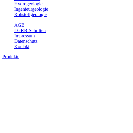
Hydrogeologie
Ingenieurgeologie
Rohstoffgeologie
Service
AGB
LGRB-Schriften
Impressum
Datenschutz
Kontakt
Produkte
Produkte des Themenbereichs
Ingenieurgeologie
Die Ingenieurgeologie bildet die Schnittstelle zwischen den
Erkenntnissen der klassischen geowissenschaftlichen
Landesaufnahme und den Anforderungen des praktischen
Ingenieurwesens. Im Vordergrund steht die sachgerechte
Beurteilung der geotechnischen Eigenschaften von geologischen
Einheiten, um so eine möglichst zuverlässige Grundlage für die
Planung und Realisierung von Bauvorhaben, Sanierungs- oder
Sicherungsmaßnahmen bereitzustellen. Auf Grundlage langjähriger
regionaler Erfahrungen sowie bodenmechanischer Analytik dient