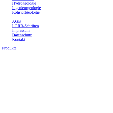
Hydrogeologie
Ingenieurgeologie
Rohstoffgeologie
Service
AGB
LGRB-Schriften
Impressum
Datenschutz
Kontakt
Produkte
Produkte des Themenbereichs
Ingenieurgeologie
Die Ingenieurgeologie bildet die Schnittstelle zwischen den
Erkenntnissen der klassischen geowissenschaftlichen
Landesaufnahme und den Anforderungen des praktischen
Ingenieurwesens. Im Vordergrund steht die sachgerechte
Beurteilung der geotechnischen Eigenschaften von geologischen
Einheiten, um so eine möglichst zuverlässige Grundlage für die
Planung und Realisierung von Bauvorhaben, Sanierungs- oder
Sicherungsmaßnahmen bereitzustellen. Auf Grundlage langjähriger
regionaler Erfahrungen sowie bodenmechanischer Analytik dient