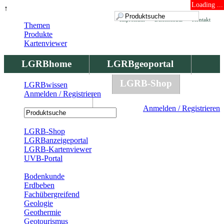
Loading ...
↑
Impressum
Datenschutz
Kontakt
Themen
Produkte
Kartenviewer
LGRBhome
LGRBgeoportal
LGRBbohrungen
LGRB-Shop
LGRBwissen
Anmelden / Registrieren
LGRBwissen
Anmelden / Registrieren
Registrierung
LGRB-Shop
LGRBanzeigeportal
LGRB-Kartenviewer
UVB-Portal
Produkte
Bodenkunde
Erdbeben
Fachübergreifend
Geologie
Geothermie
Geotourismus