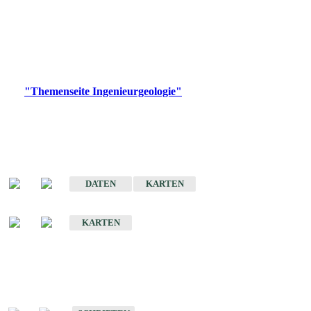
die Ingenieurgeologie in hohem Maße den Belangen der
Daseinsvorsorge, der Bauleitplanung sowie der wirtschaftlichen
Weiterentwicklung.
Bitte wählen Sie ein Produkt im gewünschten Format aus.
Digitale Produkte, die direkt downloadbar sind, finden Sie auf
der
"Themenseite Ingenieurgeologie"
im
LGRBgeoportal
.
Sonderkarten
Der Baugrund von Stuttgart
DATEN
KARTEN
Der Baugrund von Heilbronn
KARTEN
Schriften
Schriften des Fachbereichs Ingenieurgeologie