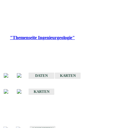
die Ingenieurgeologie in hohem Maße den Belangen der
Daseinsvorsorge, der Bauleitplanung sowie der wirtschaftlichen
Weiterentwicklung.
Bitte wählen Sie ein Produkt im gewünschten Format aus.
Digitale Produkte, die direkt downloadbar sind, finden Sie auf
der
"Themenseite Ingenieurgeologie"
im
LGRBgeoportal
.
Sonderkarten
Der Baugrund von Stuttgart
DATEN
KARTEN
Der Baugrund von Heilbronn
KARTEN
Schriften
Schriften des Fachbereichs Ingenieurgeologie