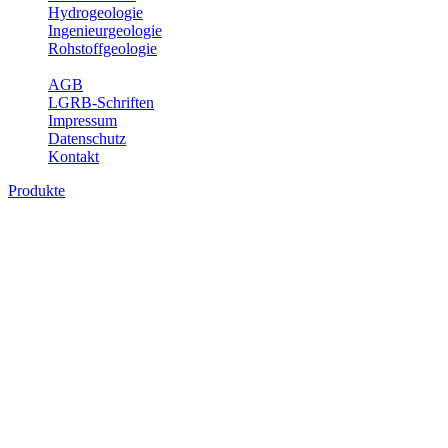
Hydrogeologie
Ingenieurgeologie
Rohstoffgeologie
Service
AGB
LGRB-Schriften
Impressum
Datenschutz
Kontakt
Produkte
Produkte des Themenbereichs
Ingenieurgeologie
Die Ingenieurgeologie bildet die Schnittstelle zwischen den
Erkenntnissen der klassischen geowissenschaftlichen
Landesaufnahme und den Anforderungen des praktischen
Ingenieurwesens. Im Vordergrund steht die sachgerechte
Beurteilung der geotechnischen Eigenschaften von geologischen
Einheiten, um so eine möglichst zuverlässige Grundlage für die
Planung und Realisierung von Bauvorhaben, Sanierungs- oder
Sicherungsmaßnahmen bereitzustellen. Auf Grundlage langjähriger
regionaler Erfahrungen sowie bodenmechanischer Analytik dient