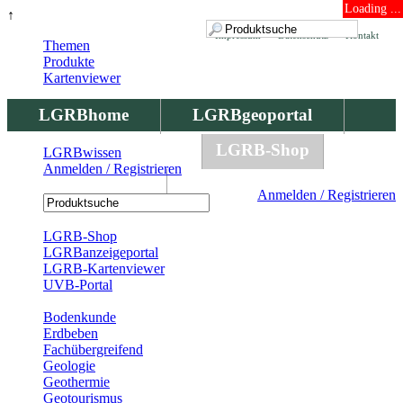
Loading ...
↑
Impressum
Datenschutz
Kontakt
Themen
Produkte
Kartenviewer
LGRBhome
LGRBgeoportal
LGRBbohrungen
LGRB-Shop
LGRBwissen
Anmelden / Registrieren
LGRBwissen
Anmelden / Registrieren
Registrierung
LGRB-Shop
LGRBanzeigeportal
LGRB-Kartenviewer
UVB-Portal
Produkte
Bodenkunde
Erdbeben
Fachübergreifend
Geologie
Geothermie
Geotourismus