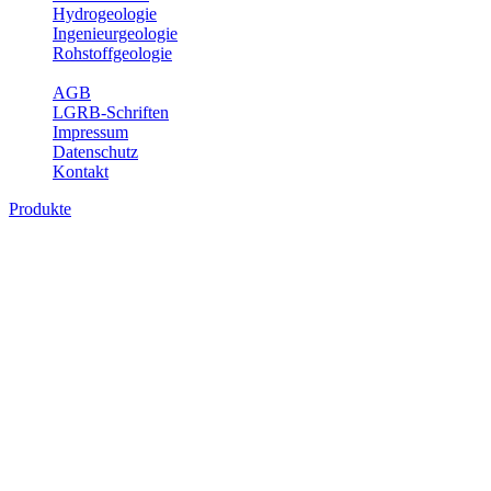
Hydrogeologie
Ingenieurgeologie
Rohstoffgeologie
Service
AGB
LGRB-Schriften
Impressum
Datenschutz
Kontakt
Produkte
Produkte des Themenbereichs
Ingenieurgeologie
Die Ingenieurgeologie bildet die Schnittstelle zwischen den
Erkenntnissen der klassischen geowissenschaftlichen
Landesaufnahme und den Anforderungen des praktischen
Ingenieurwesens. Im Vordergrund steht die sachgerechte
Beurteilung der geotechnischen Eigenschaften von geologischen
Einheiten, um so eine möglichst zuverlässige Grundlage für die
Planung und Realisierung von Bauvorhaben, Sanierungs- oder
Sicherungsmaßnahmen bereitzustellen. Auf Grundlage langjähriger
regionaler Erfahrungen sowie bodenmechanischer Analytik dient