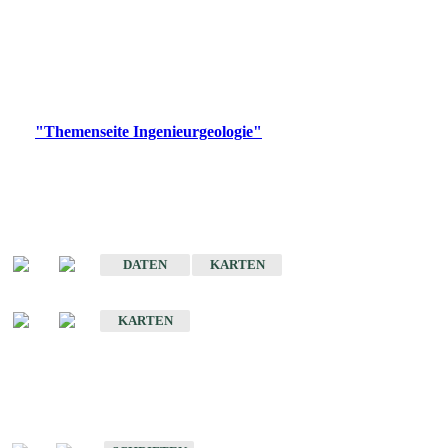
die Ingenieurgeologie in hohem Maße den Belangen der
Daseinsvorsorge, der Bauleitplanung sowie der wirtschaftlichen
Weiterentwicklung.
Bitte wählen Sie ein Produkt im gewünschten Format aus.
Digitale Produkte, die direkt downloadbar sind, finden Sie auf
der
"Themenseite Ingenieurgeologie"
im
LGRBgeoportal
.
Sonderkarten
Der Baugrund von Stuttgart
DATEN
KARTEN
Der Baugrund von Heilbronn
KARTEN
Schriften
Schriften des Fachbereichs Ingenieurgeologie