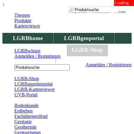
Loading ...
↑
Impressum
Datenschutz
Kontakt
Themen
Produkte
Kartenviewer
LGRBhome
LGRBgeoportal
LGRBbohrungen
LGRB-Shop
LGRBwissen
Anmelden / Registrieren
LGRBwissen
Anmelden / Registrieren
Registrierung
LGRB-Shop
LGRBanzeigeportal
LGRB-Kartenviewer
UVB-Portal
Produkte
Bodenkunde
Erdbeben
Fachübergreifend
Geologie
Geothermie
Geotourismus