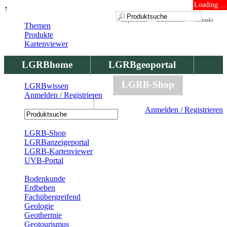
Loading ...
↑
Impressum
Datenschutz
Kontakt
Themen
Produkte
Kartenviewer
LGRBhome
LGRBgeoportal
LGRBbohrungen
LGRB-Shop
LGRBwissen
Anmelden / Registrieren
LGRBwissen
Anmelden / Registrieren
Registrierung
LGRB-Shop
LGRBanzeigeportal
LGRB-Kartenviewer
UVB-Portal
Produkte
Bodenkunde
Erdbeben
Fachübergreifend
Geologie
Geothermie
Geotourismus