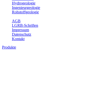
Hydrogeologie
Ingenieurgeologie
Rohstoffgeologie
Service
AGB
LGRB-Schriften
Impressum
Datenschutz
Kontakt
Produkte
Produkte des Themenbereichs
Ingenieurgeologie
Die Ingenieurgeologie bildet die Schnittstelle zwischen den
Erkenntnissen der klassischen geowissenschaftlichen
Landesaufnahme und den Anforderungen des praktischen
Ingenieurwesens. Im Vordergrund steht die sachgerechte
Beurteilung der geotechnischen Eigenschaften von geologischen
Einheiten, um so eine möglichst zuverlässige Grundlage für die
Planung und Realisierung von Bauvorhaben, Sanierungs- oder
Sicherungsmaßnahmen bereitzustellen. Auf Grundlage langjähriger
regionaler Erfahrungen sowie bodenmechanischer Analytik dient