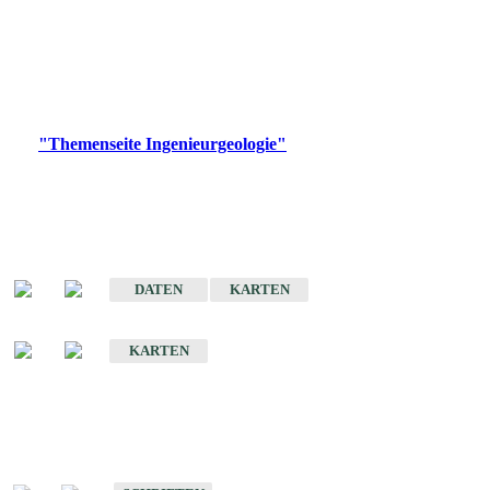
die Ingenieurgeologie in hohem Maße den Belangen der
Daseinsvorsorge, der Bauleitplanung sowie der wirtschaftlichen
Weiterentwicklung.
Bitte wählen Sie ein Produkt im gewünschten Format aus.
Digitale Produkte, die direkt downloadbar sind, finden Sie auf
der
"Themenseite Ingenieurgeologie"
im
LGRBgeoportal
.
Sonderkarten
Der Baugrund von Stuttgart
DATEN
KARTEN
Der Baugrund von Heilbronn
KARTEN
Schriften
Schriften des Fachbereichs Ingenieurgeologie