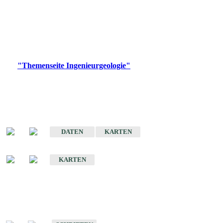
die Ingenieurgeologie in hohem Maße den Belangen der
Daseinsvorsorge, der Bauleitplanung sowie der wirtschaftlichen
Weiterentwicklung.
Bitte wählen Sie ein Produkt im gewünschten Format aus.
Digitale Produkte, die direkt downloadbar sind, finden Sie auf
der
"Themenseite Ingenieurgeologie"
im
LGRBgeoportal
.
Sonderkarten
Der Baugrund von Stuttgart
DATEN
KARTEN
Der Baugrund von Heilbronn
KARTEN
Schriften
Schriften des Fachbereichs Ingenieurgeologie