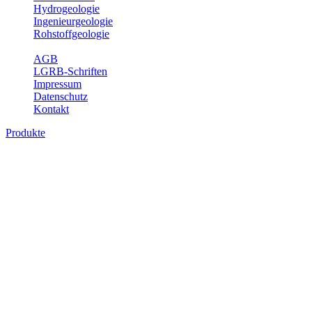
Hydrogeologie
Ingenieurgeologie
Rohstoffgeologie
Service
AGB
LGRB-Schriften
Impressum
Datenschutz
Kontakt
Produkte
Produkte des Themenbereichs
Ingenieurgeologie
Die Ingenieurgeologie bildet die Schnittstelle zwischen den
Erkenntnissen der klassischen geowissenschaftlichen
Landesaufnahme und den Anforderungen des praktischen
Ingenieurwesens. Im Vordergrund steht die sachgerechte
Beurteilung der geotechnischen Eigenschaften von geologischen
Einheiten, um so eine möglichst zuverlässige Grundlage für die
Planung und Realisierung von Bauvorhaben, Sanierungs- oder
Sicherungsmaßnahmen bereitzustellen. Auf Grundlage langjähriger
regionaler Erfahrungen sowie bodenmechanischer Analytik dient