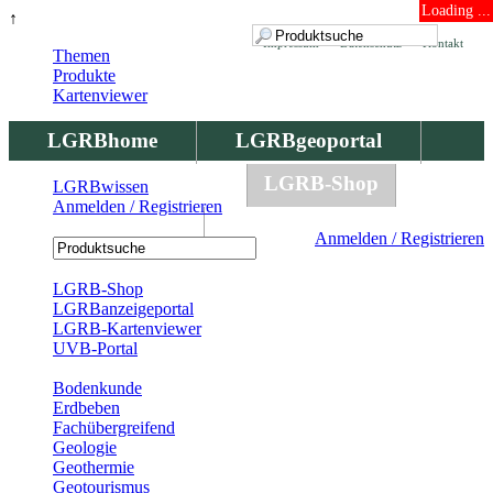
Loading ...
↑
Impressum
Datenschutz
Kontakt
Themen
Produkte
Kartenviewer
LGRBhome
LGRBgeoportal
LGRBbohrungen
LGRB-Shop
LGRBwissen
Anmelden / Registrieren
LGRBwissen
Anmelden / Registrieren
Registrierung
LGRB-Shop
LGRBanzeigeportal
LGRB-Kartenviewer
UVB-Portal
Produkte
Bodenkunde
Erdbeben
Fachübergreifend
Geologie
Geothermie
Geotourismus