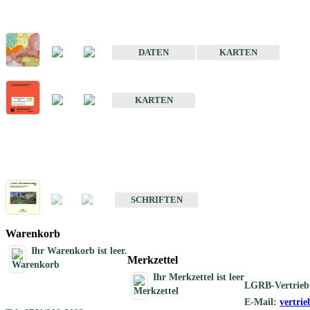
Sonderkarten
Der Baugrund von Stuttgart
DATEN
KARTEN
Der Baugrund von Heilbronn
KARTEN
Schriften
Schriften des Fachbereichs Ingenieurgeologie
SCHRIFTEN
Warenkorb
Ihr Warenkorb ist leer.
Merkzettel
Ihr Merkzettel ist leer
LGRB-Vertrieb
E-Mail:
vertri