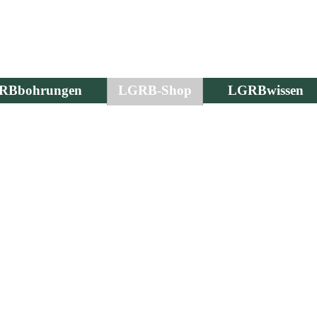
RBbohrungen
LGRB-Shop
LGRBwissen