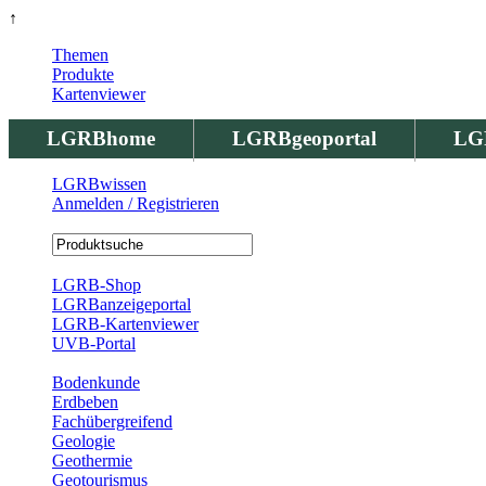
↑
Themen
Produkte
Kartenviewer
LGRBhome
LGRBgeoportal
LG
LGRBwissen
Anmelden / Registrieren
Registrierung
LGRB-Shop
LGRBanzeigeportal
LGRB-Kartenviewer
UVB-Portal
Produkte
Bodenkunde
Erdbeben
Fachübergreifend
Geologie
Geothermie
Geotourismus