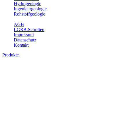
Hydrogeologie
Ingenieurgeologie
Rohstoffgeologie
Service
AGB
LGRB-Schriften
Impressum
Datenschutz
Kontakt
Produkte
Produkte des Themenbereichs Ingenieurge
Die Ingenieurgeologie bildet die Schnittstelle zwischen den Erkenn
steht die sachgerechte Beurteilung der geotechnischen Eigenschaften
oder Sicherungsmaßnahmen bereitzustellen. Auf Grundlage langjähri
Daseinsvorsorge, der Bauleitplanung sowie der wirtschaftlichen Weit
Bitte wählen Sie ein Produkt im gewünschten Format aus.
Digitale Produkte, die direkt downloadbar sind, finden Sie auf d