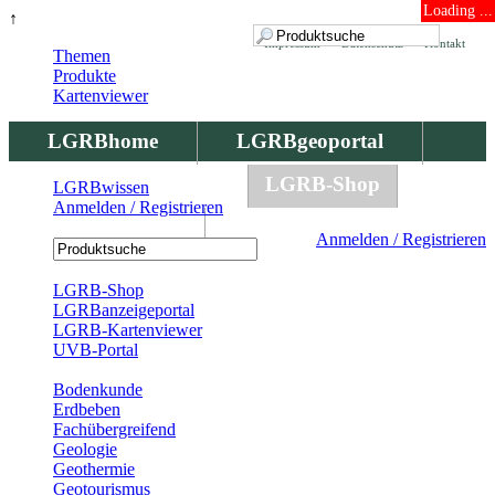
Loading ...
↑
Impressum
Datenschutz
Kontakt
Themen
Produkte
Kartenviewer
LGRBhome
LGRBgeoportal
LGRBbohrungen
LGRB-Shop
LGRBwissen
Anmelden / Registrieren
LGRBwissen
Anmelden / Registrieren
Registrierung
LGRB-Shop
LGRBanzeigeportal
LGRB-Kartenviewer
UVB-Portal
Produkte
Bodenkunde
Erdbeben
Fachübergreifend
Geologie
Geothermie
Geotourismus