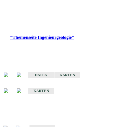
die Ingenieurgeologie in hohem Maße den Belangen der
Daseinsvorsorge, der Bauleitplanung sowie der wirtschaftlichen
Weiterentwicklung.
Bitte wählen Sie ein Produkt im gewünschten Format aus.
Digitale Produkte, die direkt downloadbar sind, finden Sie auf
der
"Themenseite Ingenieurgeologie"
im
LGRBgeoportal
.
Sonderkarten
Der Baugrund von Stuttgart
DATEN
KARTEN
Der Baugrund von Heilbronn
KARTEN
Schriften
Schriften des Fachbereichs Ingenieurgeologie