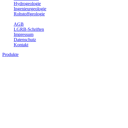
Hydrogeologie
Ingenieurgeologie
Rohstoffgeologie
Service
AGB
LGRB-Schriften
Impressum
Datenschutz
Kontakt
Produkte
Produkte des Themenbereichs
Ingenieurgeologie
Die Ingenieurgeologie bildet die Schnittstelle zwischen den
Erkenntnissen der klassischen geowissenschaftlichen
Landesaufnahme und den Anforderungen des praktischen
Ingenieurwesens. Im Vordergrund steht die sachgerechte
Beurteilung der geotechnischen Eigenschaften von geologischen
Einheiten, um so eine möglichst zuverlässige Grundlage für die
Planung und Realisierung von Bauvorhaben, Sanierungs- oder
Sicherungsmaßnahmen bereitzustellen. Auf Grundlage langjähriger
regionaler Erfahrungen sowie bodenmechanischer Analytik dient