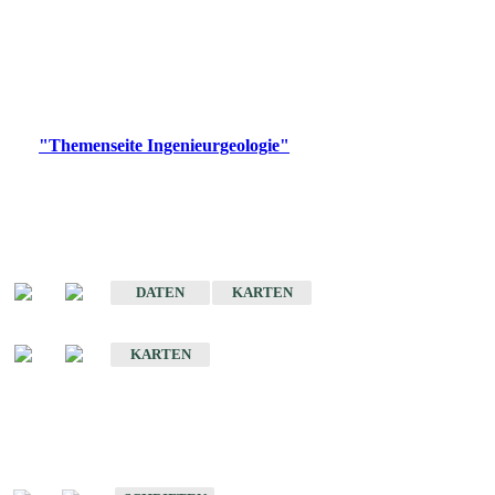
die Ingenieurgeologie in hohem Maße den Belangen der
Daseinsvorsorge, der Bauleitplanung sowie der wirtschaftlichen
Weiterentwicklung.
Bitte wählen Sie ein Produkt im gewünschten Format aus.
Digitale Produkte, die direkt downloadbar sind, finden Sie auf
der
"Themenseite Ingenieurgeologie"
im
LGRBgeoportal
.
Sonderkarten
Der Baugrund von Stuttgart
DATEN
KARTEN
Der Baugrund von Heilbronn
KARTEN
Schriften
Schriften des Fachbereichs Ingenieurgeologie