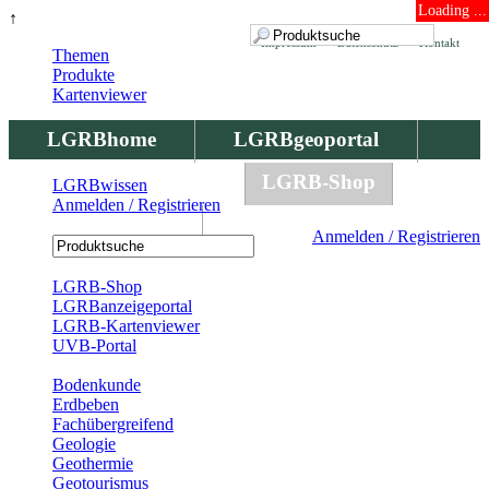
Loading ...
↑
Impressum
Datenschutz
Kontakt
Themen
Produkte
Kartenviewer
LGRBhome
LGRBgeoportal
LGRBbohrungen
LGRB-Shop
LGRBwissen
Anmelden / Registrieren
LGRBwissen
Anmelden / Registrieren
Registrierung
LGRB-Shop
LGRBanzeigeportal
LGRB-Kartenviewer
UVB-Portal
Produkte
Bodenkunde
Erdbeben
Fachübergreifend
Geologie
Geothermie
Geotourismus