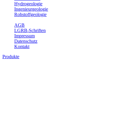
Hydrogeologie
Ingenieurgeologie
Rohstoffgeologie
Service
AGB
LGRB-Schriften
Impressum
Datenschutz
Kontakt
Produkte
Produkte des Themenbereichs
Ingenieurgeologie
Die Ingenieurgeologie bildet die Schnittstelle zwischen den
Erkenntnissen der klassischen geowissenschaftlichen
Landesaufnahme und den Anforderungen des praktischen
Ingenieurwesens. Im Vordergrund steht die sachgerechte
Beurteilung der geotechnischen Eigenschaften von geologischen
Einheiten, um so eine möglichst zuverlässige Grundlage für die
Planung und Realisierung von Bauvorhaben, Sanierungs- oder
Sicherungsmaßnahmen bereitzustellen. Auf Grundlage langjähriger
regionaler Erfahrungen sowie bodenmechanischer Analytik dient