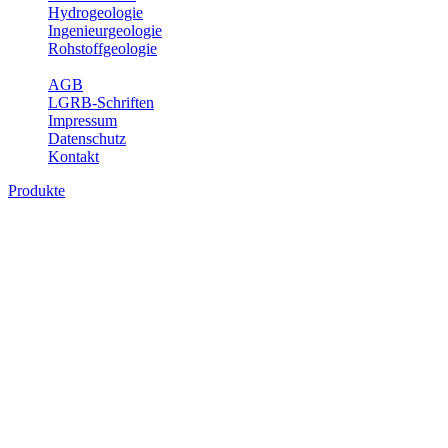
Hydrogeologie
Ingenieurgeologie
Rohstoffgeologie
Service
AGB
LGRB-Schriften
Impressum
Datenschutz
Kontakt
Produkte
Produkte des Themenbereichs Ingenieurge
Die Ingenieurgeologie bildet die Schnittstelle zwischen den Erkenn
steht die sachgerechte Beurteilung der geotechnischen Eigenschaften
oder Sicherungsmaßnahmen bereitzustellen. Auf Grundlage langjähri
Daseinsvorsorge, der Bauleitplanung sowie der wirtschaftlichen Weit
Bitte wählen Sie ein Produkt im gewünschten Format aus.
Digitale Produkte, die direkt downloadbar sind, finden Sie auf d