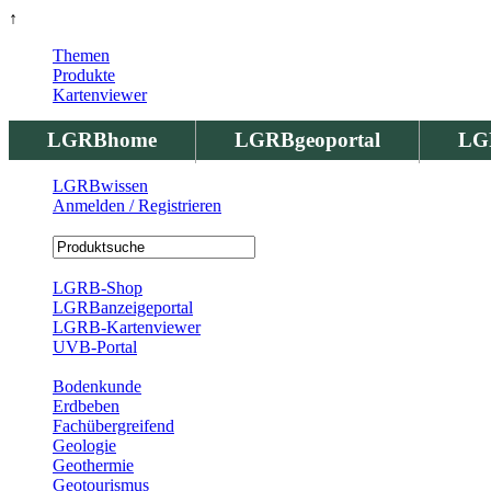
↑
Themen
Produkte
Kartenviewer
LGRBhome
LGRBgeoportal
LG
LGRBwissen
Anmelden / Registrieren
Registrierung
LGRB-Shop
LGRBanzeigeportal
LGRB-Kartenviewer
UVB-Portal
Produkte
Bodenkunde
Erdbeben
Fachübergreifend
Geologie
Geothermie
Geotourismus