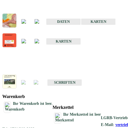
Sonderkarten
Der Baugrund von Stuttgart
DATEN
KARTEN
Der Baugrund von Heilbronn
KARTEN
Schriften
Schriften des Fachbereichs Ingenieurgeologie
SCHRIFTEN
Warenkorb
Ihr Warenkorb ist leer.
Merkzettel
Ihr Merkzettel ist leer
LGRB-Vertrieb
E-Mail:
vertri