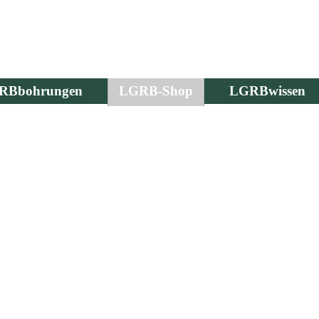
RBbohrungen
LGRB-Shop
LGRBwissen