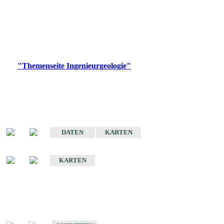
die Ingenieurgeologie in hohem Maße den Belangen der
Daseinsvorsorge, der Bauleitplanung sowie der wirtschaftlichen
Weiterentwicklung.
Bitte wählen Sie ein Produkt im gewünschten Format aus.
Digitale Produkte, die direkt downloadbar sind, finden Sie auf
der
"Themenseite Ingenieurgeologie"
im
LGRBgeoportal
.
Sonderkarten
Der Baugrund von Stuttgart
DATEN
KARTEN
Der Baugrund von Heilbronn
KARTEN
Schriften
Schriften des Fachbereichs Ingenieurgeologie