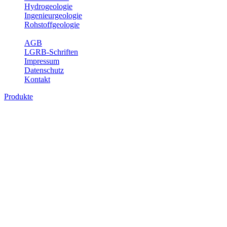
Hydrogeologie
Ingenieurgeologie
Rohstoffgeologie
Service
AGB
LGRB-Schriften
Impressum
Datenschutz
Kontakt
Produkte
Produkte des Themenbereichs
Ingenieurgeologie
Die Ingenieurgeologie bildet die Schnittstelle zwischen den
Erkenntnissen der klassischen geowissenschaftlichen
Landesaufnahme und den Anforderungen des praktischen
Ingenieurwesens. Im Vordergrund steht die sachgerechte
Beurteilung der geotechnischen Eigenschaften von geologischen
Einheiten, um so eine möglichst zuverlässige Grundlage für die
Planung und Realisierung von Bauvorhaben, Sanierungs- oder
Sicherungsmaßnahmen bereitzustellen. Auf Grundlage langjähriger
regionaler Erfahrungen sowie bodenmechanischer Analytik dient