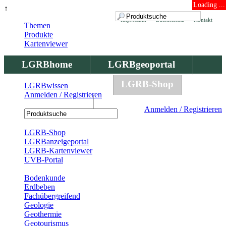
Loading ...
↑
Impressum
Datenschutz
Kontakt
Themen
Produkte
Kartenviewer
LGRBhome
LGRBgeoportal
LGRBbohrungen
LGRB-Shop
LGRBwissen
Anmelden / Registrieren
LGRBwissen
Anmelden / Registrieren
Registrierung
LGRB-Shop
LGRBanzeigeportal
LGRB-Kartenviewer
UVB-Portal
Produkte
Bodenkunde
Erdbeben
Fachübergreifend
Geologie
Geothermie
Geotourismus