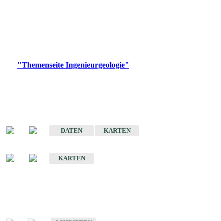
die Ingenieurgeologie in hohem Maße den Belangen der
Daseinsvorsorge, der Bauleitplanung sowie der wirtschaftlichen
Weiterentwicklung.
Bitte wählen Sie ein Produkt im gewünschten Format aus.
Digitale Produkte, die direkt downloadbar sind, finden Sie auf
der
"Themenseite Ingenieurgeologie"
im
LGRBgeoportal
.
Sonderkarten
Der Baugrund von Stuttgart
DATEN
KARTEN
Der Baugrund von Heilbronn
KARTEN
Schriften
Schriften des Fachbereichs Ingenieurgeologie