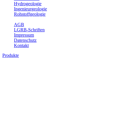
Hydrogeologie
Ingenieurgeologie
Rohstoffgeologie
Service
AGB
LGRB-Schriften
Impressum
Datenschutz
Kontakt
Produkte
Produkte des Themenbereichs
Ingenieurgeologie
Die Ingenieurgeologie bildet die Schnittstelle zwischen den
Erkenntnissen der klassischen geowissenschaftlichen
Landesaufnahme und den Anforderungen des praktischen
Ingenieurwesens. Im Vordergrund steht die sachgerechte
Beurteilung der geotechnischen Eigenschaften von geologischen
Einheiten, um so eine möglichst zuverlässige Grundlage für die
Planung und Realisierung von Bauvorhaben, Sanierungs- oder
Sicherungsmaßnahmen bereitzustellen. Auf Grundlage langjähriger
regionaler Erfahrungen sowie bodenmechanischer Analytik dient