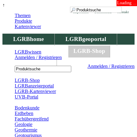
Loading ...
↑
Impressum
Datenschutz
Kontakt
Themen
Produkte
Kartenviewer
LGRBhome
LGRBgeoportal
LGRBbohrungen
LGRB-Shop
LGRBwissen
Anmelden / Registrieren
LGRBwissen
Anmelden / Registrieren
Registrierung
LGRB-Shop
LGRBanzeigeportal
LGRB-Kartenviewer
UVB-Portal
Produkte
Bodenkunde
Erdbeben
Fachübergreifend
Geologie
Geothermie
Geotourismus