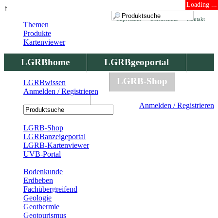
Loading ...
↑
Impressum
Datenschutz
Kontakt
Themen
Produkte
Kartenviewer
LGRBhome
LGRBgeoportal
LGRBbohrungen
LGRB-Shop
LGRBwissen
Anmelden / Registrieren
LGRBwissen
Anmelden / Registrieren
Registrierung
LGRB-Shop
LGRBanzeigeportal
LGRB-Kartenviewer
UVB-Portal
Produkte
Bodenkunde
Erdbeben
Fachübergreifend
Geologie
Geothermie
Geotourismus