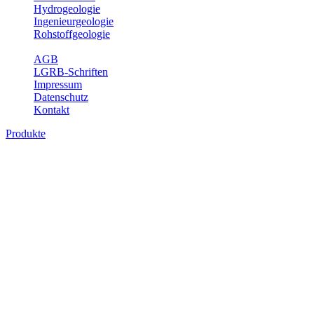
Hydrogeologie
Ingenieurgeologie
Rohstoffgeologie
Service
AGB
LGRB-Schriften
Impressum
Datenschutz
Kontakt
Produkte
Produkte des Themenbereichs
Ingenieurgeologie
Die Ingenieurgeologie bildet die Schnittstelle zwischen den
Erkenntnissen der klassischen geowissenschaftlichen
Landesaufnahme und den Anforderungen des praktischen
Ingenieurwesens. Im Vordergrund steht die sachgerechte
Beurteilung der geotechnischen Eigenschaften von geologischen
Einheiten, um so eine möglichst zuverlässige Grundlage für die
Planung und Realisierung von Bauvorhaben, Sanierungs- oder
Sicherungsmaßnahmen bereitzustellen. Auf Grundlage langjähriger
regionaler Erfahrungen sowie bodenmechanischer Analytik dient