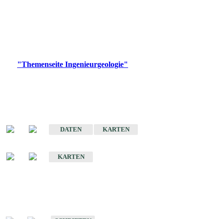
die Ingenieurgeologie in hohem Maße den Belangen der
Daseinsvorsorge, der Bauleitplanung sowie der wirtschaftlichen
Weiterentwicklung.
Bitte wählen Sie ein Produkt im gewünschten Format aus.
Digitale Produkte, die direkt downloadbar sind, finden Sie auf
der
"Themenseite Ingenieurgeologie"
im
LGRBgeoportal
.
Sonderkarten
Der Baugrund von Stuttgart
DATEN
KARTEN
Der Baugrund von Heilbronn
KARTEN
Schriften
Schriften des Fachbereichs Ingenieurgeologie