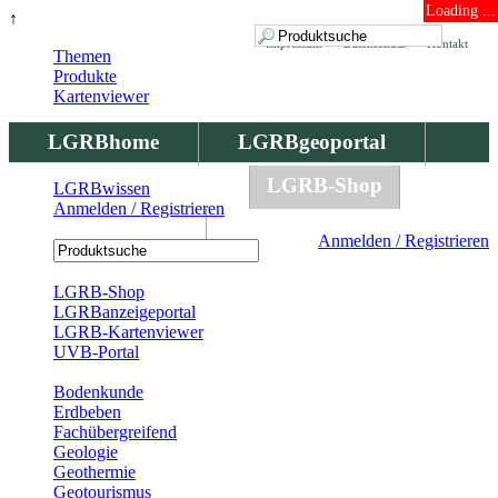
Loading ...
↑
Impressum
Datenschutz
Kontakt
Themen
Produkte
Kartenviewer
LGRBhome
LGRBgeoportal
LGRBbohrungen
LGRB-Shop
LGRBwissen
Anmelden / Registrieren
LGRBwissen
Anmelden / Registrieren
Registrierung
LGRB-Shop
LGRBanzeigeportal
LGRB-Kartenviewer
UVB-Portal
Produkte
Bodenkunde
Erdbeben
Fachübergreifend
Geologie
Geothermie
Geotourismus