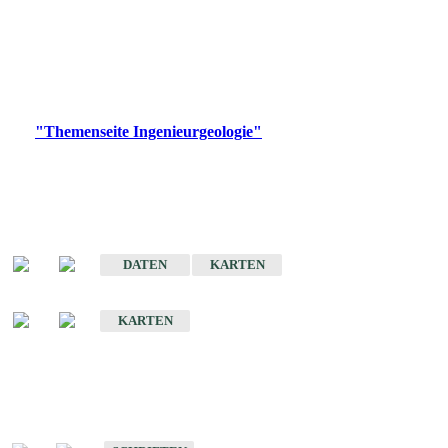
die Ingenieurgeologie in hohem Maße den Belangen der
Daseinsvorsorge, der Bauleitplanung sowie der wirtschaftlichen
Weiterentwicklung.
Bitte wählen Sie ein Produkt im gewünschten Format aus.
Digitale Produkte, die direkt downloadbar sind, finden Sie auf
der
"Themenseite Ingenieurgeologie"
im
LGRBgeoportal
.
Sonderkarten
Der Baugrund von Stuttgart
DATEN
KARTEN
Der Baugrund von Heilbronn
KARTEN
Schriften
Schriften des Fachbereichs Ingenieurgeologie