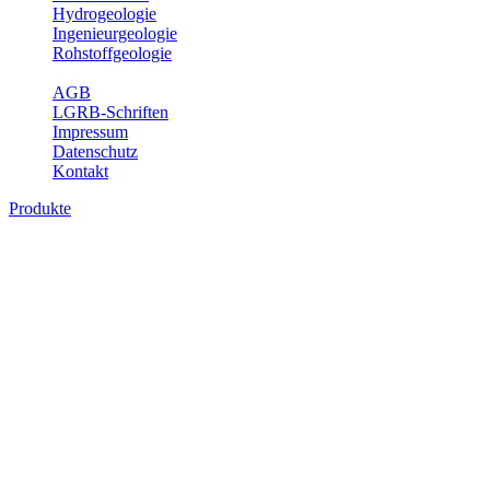
Hydrogeologie
Ingenieurgeologie
Rohstoffgeologie
Service
AGB
LGRB-Schriften
Impressum
Datenschutz
Kontakt
Produkte
Produkte des Themenbereichs
Ingenieurgeologie
Die Ingenieurgeologie bildet die Schnittstelle zwischen den
Erkenntnissen der klassischen geowissenschaftlichen
Landesaufnahme und den Anforderungen des praktischen
Ingenieurwesens. Im Vordergrund steht die sachgerechte
Beurteilung der geotechnischen Eigenschaften von geologischen
Einheiten, um so eine möglichst zuverlässige Grundlage für die
Planung und Realisierung von Bauvorhaben, Sanierungs- oder
Sicherungsmaßnahmen bereitzustellen. Auf Grundlage langjähriger
regionaler Erfahrungen sowie bodenmechanischer Analytik dient