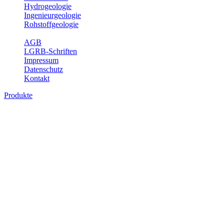
Hydrogeologie
Ingenieurgeologie
Rohstoffgeologie
Service
AGB
LGRB-Schriften
Impressum
Datenschutz
Kontakt
Produkte
Produkte des Themenbereichs
Ingenieurgeologie
Die Ingenieurgeologie bildet die Schnittstelle zwischen den
Erkenntnissen der klassischen geowissenschaftlichen
Landesaufnahme und den Anforderungen des praktischen
Ingenieurwesens. Im Vordergrund steht die sachgerechte
Beurteilung der geotechnischen Eigenschaften von geologischen
Einheiten, um so eine möglichst zuverlässige Grundlage für die
Planung und Realisierung von Bauvorhaben, Sanierungs- oder
Sicherungsmaßnahmen bereitzustellen. Auf Grundlage langjähriger
regionaler Erfahrungen sowie bodenmechanischer Analytik dient