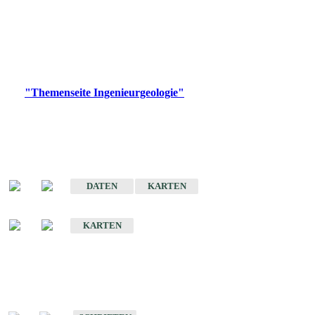
die Ingenieurgeologie in hohem Maße den Belangen der
Daseinsvorsorge, der Bauleitplanung sowie der wirtschaftlichen
Weiterentwicklung.
Bitte wählen Sie ein Produkt im gewünschten Format aus.
Digitale Produkte, die direkt downloadbar sind, finden Sie auf
der
"Themenseite Ingenieurgeologie"
im
LGRBgeoportal
.
Sonderkarten
Der Baugrund von Stuttgart
DATEN
KARTEN
Der Baugrund von Heilbronn
KARTEN
Schriften
Schriften des Fachbereichs Ingenieurgeologie