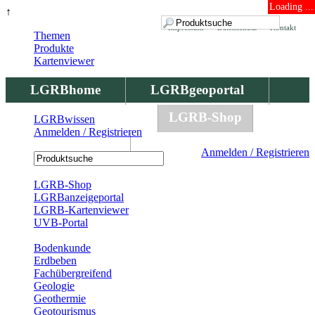
Loading ...
↑
Impressum
Datenschutz
Kontakt
Themen
Produkte
Kartenviewer
LGRBhome
LGRBgeoportal
LGRBbohrungen
LGRB-Shop
LGRBwissen
Anmelden / Registrieren
LGRBwissen
Anmelden / Registrieren
Registrierung
LGRB-Shop
LGRBanzeigeportal
LGRB-Kartenviewer
UVB-Portal
Produkte
Bodenkunde
Erdbeben
Fachübergreifend
Geologie
Geothermie
Geotourismus