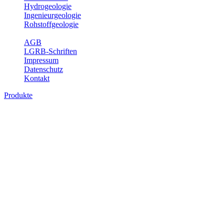
Hydrogeologie
Ingenieurgeologie
Rohstoffgeologie
Service
AGB
LGRB-Schriften
Impressum
Datenschutz
Kontakt
Produkte
Produkte des Themenbereichs Ingenieurge
Die Ingenieurgeologie bildet die Schnittstelle zwischen den Erkenn
steht die sachgerechte Beurteilung der geotechnischen Eigenschaften
oder Sicherungsmaßnahmen bereitzustellen. Auf Grundlage langjähri
Daseinsvorsorge, der Bauleitplanung sowie der wirtschaftlichen Weit
Bitte wählen Sie ein Produkt im gewünschten Format aus.
Digitale Produkte, die direkt downloadbar sind, finden Sie auf d