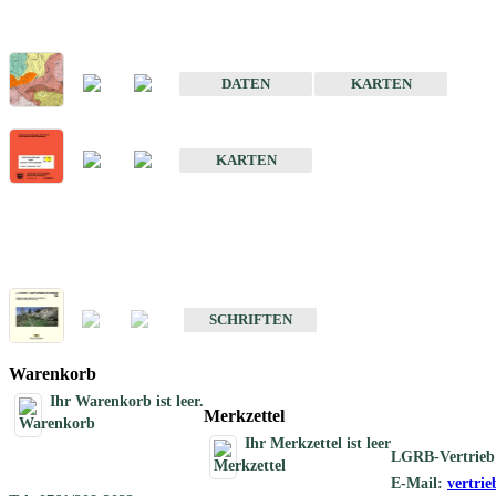
Sonderkarten
Der Baugrund von Stuttgart
DATEN
KARTEN
Der Baugrund von Heilbronn
KARTEN
Schriften
Schriften des Fachbereichs Ingenieurgeologie
SCHRIFTEN
Warenkorb
Ihr Warenkorb ist leer.
Merkzettel
Ihr Merkzettel ist leer
LGRB-Vertrieb
E-Mail:
vertri