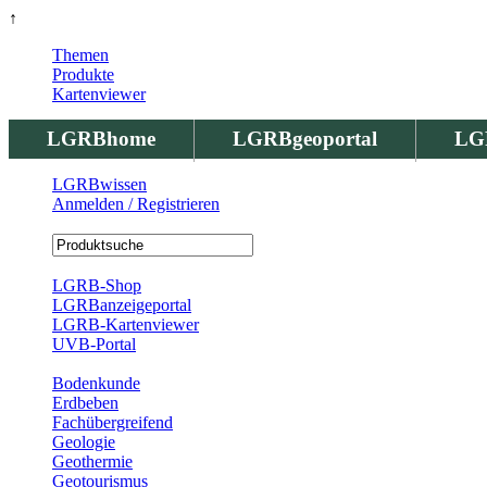
↑
Themen
Produkte
Kartenviewer
LGRBhome
LGRBgeoportal
LG
LGRBwissen
Anmelden / Registrieren
Registrierung
LGRB-Shop
LGRBanzeigeportal
LGRB-Kartenviewer
UVB-Portal
Produkte
Bodenkunde
Erdbeben
Fachübergreifend
Geologie
Geothermie
Geotourismus