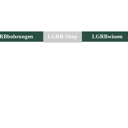
RBbohrungen
LGRB-Shop
LGRBwissen