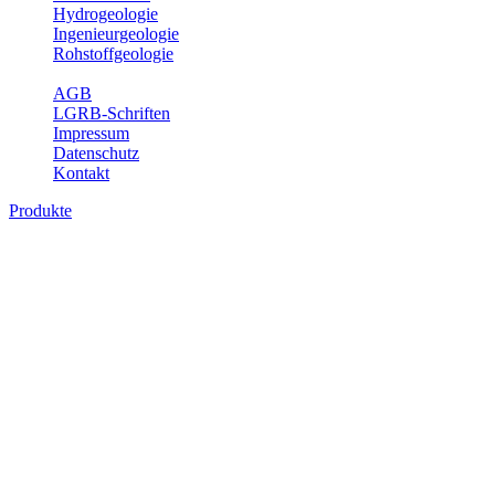
Hydrogeologie
Ingenieurgeologie
Rohstoffgeologie
Service
AGB
LGRB-Schriften
Impressum
Datenschutz
Kontakt
Produkte
Produkte des Themenbereichs
Ingenieurgeologie
Die Ingenieurgeologie bildet die Schnittstelle zwischen den
Erkenntnissen der klassischen geowissenschaftlichen
Landesaufnahme und den Anforderungen des praktischen
Ingenieurwesens. Im Vordergrund steht die sachgerechte
Beurteilung der geotechnischen Eigenschaften von geologischen
Einheiten, um so eine möglichst zuverlässige Grundlage für die
Planung und Realisierung von Bauvorhaben, Sanierungs- oder
Sicherungsmaßnahmen bereitzustellen. Auf Grundlage langjähriger
regionaler Erfahrungen sowie bodenmechanischer Analytik dient