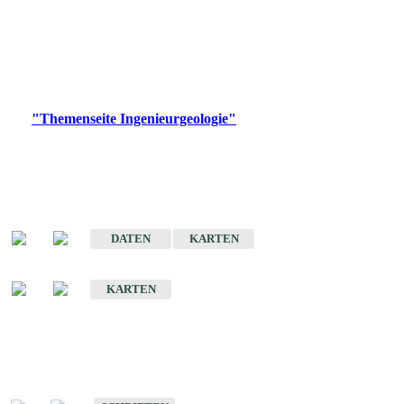
die Ingenieurgeologie in hohem Maße den Belangen der
Daseinsvorsorge, der Bauleitplanung sowie der wirtschaftlichen
Weiterentwicklung.
Bitte wählen Sie ein Produkt im gewünschten Format aus.
Digitale Produkte, die direkt downloadbar sind, finden Sie auf
der
"Themenseite Ingenieurgeologie"
im
LGRBgeoportal
.
Sonderkarten
Der Baugrund von Stuttgart
DATEN
KARTEN
Der Baugrund von Heilbronn
KARTEN
Schriften
Schriften des Fachbereichs Ingenieurgeologie