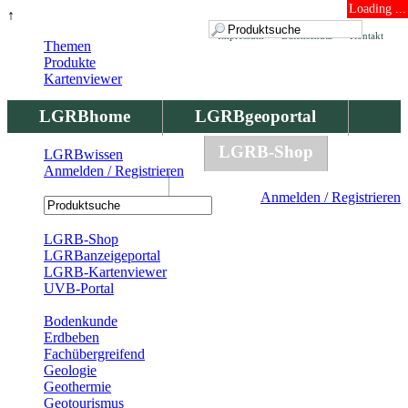
Loading ...
↑
Impressum
Datenschutz
Kontakt
Themen
Produkte
Kartenviewer
LGRBhome
LGRBgeoportal
LGRBbohrungen
LGRB-Shop
LGRBwissen
Anmelden / Registrieren
LGRBwissen
Anmelden / Registrieren
Registrierung
LGRB-Shop
LGRBanzeigeportal
LGRB-Kartenviewer
UVB-Portal
Produkte
Bodenkunde
Erdbeben
Fachübergreifend
Geologie
Geothermie
Geotourismus