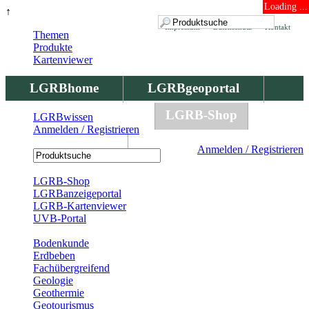
Loading ...
↑
Impressum
Datenschutz
Kontakt
Themen
Produkte
Kartenviewer
LGRBhome
LGRBgeoportal
LGRBbohrungen
LGRB-Shop
LGRBwissen
Anmelden / Registrieren
LGRBwissen
Anmelden / Registrieren
Registrierung
LGRB-Shop
LGRBanzeigeportal
LGRB-Kartenviewer
UVB-Portal
Produkte
Bodenkunde
Erdbeben
Fachübergreifend
Geologie
Geothermie
Geotourismus