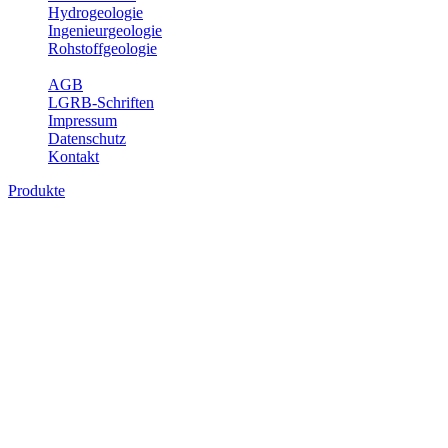
Hydrogeologie
Ingenieurgeologie
Rohstoffgeologie
Service
AGB
LGRB-Schriften
Impressum
Datenschutz
Kontakt
Produkte
Produkte des Themenbereichs
Ingenieurgeologie
Die Ingenieurgeologie bildet die Schnittstelle zwischen den
Erkenntnissen der klassischen geowissenschaftlichen
Landesaufnahme und den Anforderungen des praktischen
Ingenieurwesens. Im Vordergrund steht die sachgerechte
Beurteilung der geotechnischen Eigenschaften von geologischen
Einheiten, um so eine möglichst zuverlässige Grundlage für die
Planung und Realisierung von Bauvorhaben, Sanierungs- oder
Sicherungsmaßnahmen bereitzustellen. Auf Grundlage langjähriger
regionaler Erfahrungen sowie bodenmechanischer Analytik dient