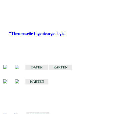
die Ingenieurgeologie in hohem Maße den Belangen der
Daseinsvorsorge, der Bauleitplanung sowie der wirtschaftlichen
Weiterentwicklung.
Bitte wählen Sie ein Produkt im gewünschten Format aus.
Digitale Produkte, die direkt downloadbar sind, finden Sie auf
der
"Themenseite Ingenieurgeologie"
im
LGRBgeoportal
.
Sonderkarten
Der Baugrund von Stuttgart
DATEN
KARTEN
Der Baugrund von Heilbronn
KARTEN
Schriften
Schriften des Fachbereichs Ingenieurgeologie