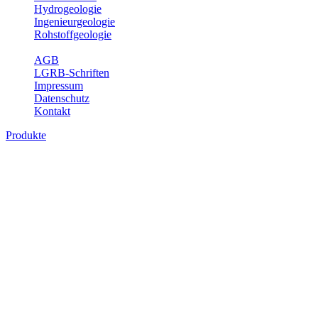
Hydrogeologie
Ingenieurgeologie
Rohstoffgeologie
Service
AGB
LGRB-Schriften
Impressum
Datenschutz
Kontakt
Produkte
Produkte des Themenbereichs
Ingenieurgeologie
Die Ingenieurgeologie bildet die Schnittstelle zwischen den
Erkenntnissen der klassischen geowissenschaftlichen
Landesaufnahme und den Anforderungen des praktischen
Ingenieurwesens. Im Vordergrund steht die sachgerechte
Beurteilung der geotechnischen Eigenschaften von geologischen
Einheiten, um so eine möglichst zuverlässige Grundlage für die
Planung und Realisierung von Bauvorhaben, Sanierungs- oder
Sicherungsmaßnahmen bereitzustellen. Auf Grundlage langjähriger
regionaler Erfahrungen sowie bodenmechanischer Analytik dient