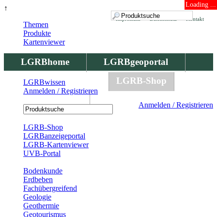
Loading ...
↑
Impressum
Datenschutz
Kontakt
Themen
Produkte
Kartenviewer
LGRBhome
LGRBgeoportal
LGRBbohrungen
LGRB-Shop
LGRBwissen
Anmelden / Registrieren
LGRBwissen
Anmelden / Registrieren
Registrierung
LGRB-Shop
LGRBanzeigeportal
LGRB-Kartenviewer
UVB-Portal
Produkte
Bodenkunde
Erdbeben
Fachübergreifend
Geologie
Geothermie
Geotourismus