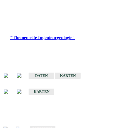
die Ingenieurgeologie in hohem Maße den Belangen der
Daseinsvorsorge, der Bauleitplanung sowie der wirtschaftlichen
Weiterentwicklung.
Bitte wählen Sie ein Produkt im gewünschten Format aus.
Digitale Produkte, die direkt downloadbar sind, finden Sie auf
der
"Themenseite Ingenieurgeologie"
im
LGRBgeoportal
.
Sonderkarten
Der Baugrund von Stuttgart
DATEN
KARTEN
Der Baugrund von Heilbronn
KARTEN
Schriften
Schriften des Fachbereichs Ingenieurgeologie