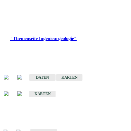
die Ingenieurgeologie in hohem Maße den Belangen der
Daseinsvorsorge, der Bauleitplanung sowie der wirtschaftlichen
Weiterentwicklung.
Bitte wählen Sie ein Produkt im gewünschten Format aus.
Digitale Produkte, die direkt downloadbar sind, finden Sie auf
der
"Themenseite Ingenieurgeologie"
im
LGRBgeoportal
.
Sonderkarten
Der Baugrund von Stuttgart
DATEN
KARTEN
Der Baugrund von Heilbronn
KARTEN
Schriften
Schriften des Fachbereichs Ingenieurgeologie