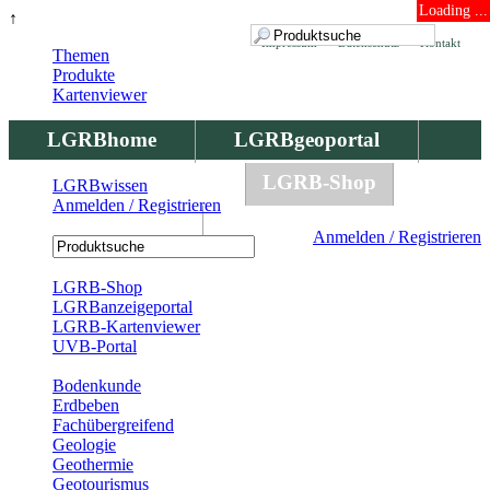
Loading ...
↑
Impressum
Datenschutz
Kontakt
Themen
Produkte
Kartenviewer
LGRBhome
LGRBgeoportal
LGRBbohrungen
LGRB-Shop
LGRBwissen
Anmelden / Registrieren
LGRBwissen
Anmelden / Registrieren
Registrierung
LGRB-Shop
LGRBanzeigeportal
LGRB-Kartenviewer
UVB-Portal
Produkte
Bodenkunde
Erdbeben
Fachübergreifend
Geologie
Geothermie
Geotourismus