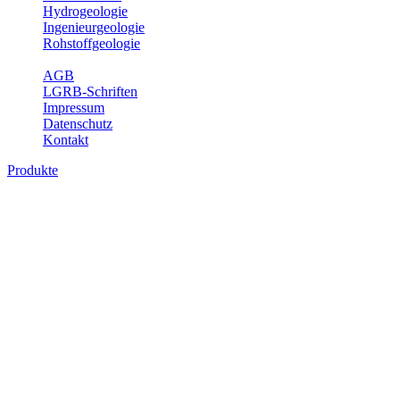
Hydrogeologie
Ingenieurgeologie
Rohstoffgeologie
Service
AGB
LGRB-Schriften
Impressum
Datenschutz
Kontakt
Produkte
Produkte des Themenbereichs
Ingenieurgeologie
Die Ingenieurgeologie bildet die Schnittstelle zwischen den
Erkenntnissen der klassischen geowissenschaftlichen
Landesaufnahme und den Anforderungen des praktischen
Ingenieurwesens. Im Vordergrund steht die sachgerechte
Beurteilung der geotechnischen Eigenschaften von geologischen
Einheiten, um so eine möglichst zuverlässige Grundlage für die
Planung und Realisierung von Bauvorhaben, Sanierungs- oder
Sicherungsmaßnahmen bereitzustellen. Auf Grundlage langjähriger
regionaler Erfahrungen sowie bodenmechanischer Analytik dient