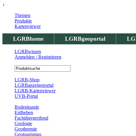
↑
Themen
Produkte
Kartenviewer
LGRBhome
LGRBgeoportal
LG
LGRBwissen
Anmelden / Registrieren
Registrierung
LGRB-Shop
LGRBanzeigeportal
LGRB-Kartenviewer
UVB-Portal
Produkte
Bodenkunde
Erdbeben
Fachübergreifend
Geologie
Geothermie
Geotourismus