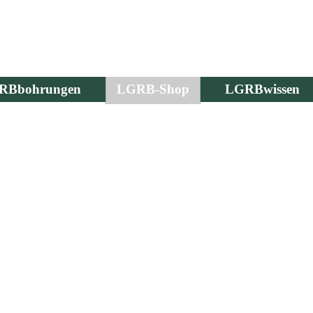
RBbohrungen
LGRB-Shop
LGRBwissen