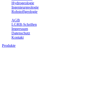
Hydrogeologie
Ingenieurgeologie
Rohstoffgeologie
Service
AGB
LGRB-Schriften
Impressum
Datenschutz
Kontakt
Produkte
Produkte des Themenbereichs Ingenieurge
Die Ingenieurgeologie bildet die Schnittstelle zwischen den Erkenn
steht die sachgerechte Beurteilung der geotechnischen Eigenschaften
oder Sicherungsmaßnahmen bereitzustellen. Auf Grundlage langjähri
Daseinsvorsorge, der Bauleitplanung sowie der wirtschaftlichen Weit
Bitte wählen Sie ein Produkt im gewünschten Format aus.
Digitale Produkte, die direkt downloadbar sind, finden Sie auf d