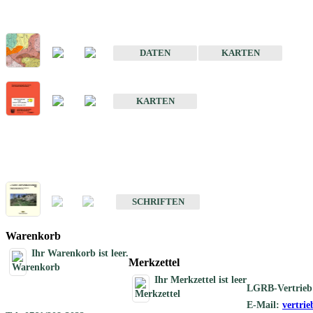
Sonderkarten
Der Baugrund von Stuttgart
DATEN
KARTEN
Der Baugrund von Heilbronn
KARTEN
Schriften
Schriften des Fachbereichs Ingenieurgeologie
SCHRIFTEN
Warenkorb
Ihr Warenkorb ist leer.
Merkzettel
Ihr Merkzettel ist leer
LGRB-Vertrieb
E-Mail:
vertri