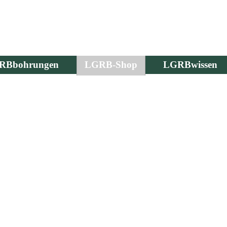
RBbohrungen
LGRB-Shop
LGRBwissen