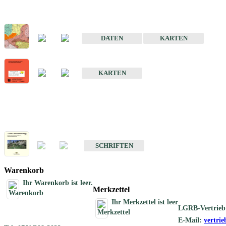
Sonderkarten
Der Baugrund von Stuttgart
DATEN
KARTEN
Der Baugrund von Heilbronn
KARTEN
Schriften
Schriften des Fachbereichs Ingenieurgeologie
SCHRIFTEN
Warenkorb
Ihr Warenkorb ist leer.
Merkzettel
Ihr Merkzettel ist leer
LGRB-Vertrieb
E-Mail:
vertri