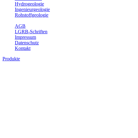
Hydrogeologie
Ingenieurgeologie
Rohstoffgeologie
Service
AGB
LGRB-Schriften
Impressum
Datenschutz
Kontakt
Produkte
Produkte des Themenbereichs Ingenieurge
Die Ingenieurgeologie bildet die Schnittstelle zwischen den Erkenn
steht die sachgerechte Beurteilung der geotechnischen Eigenschaften
oder Sicherungsmaßnahmen bereitzustellen. Auf Grundlage langjähri
Daseinsvorsorge, der Bauleitplanung sowie der wirtschaftlichen Weit
Bitte wählen Sie ein Produkt im gewünschten Format aus.
Digitale Produkte, die direkt downloadbar sind, finden Sie auf d