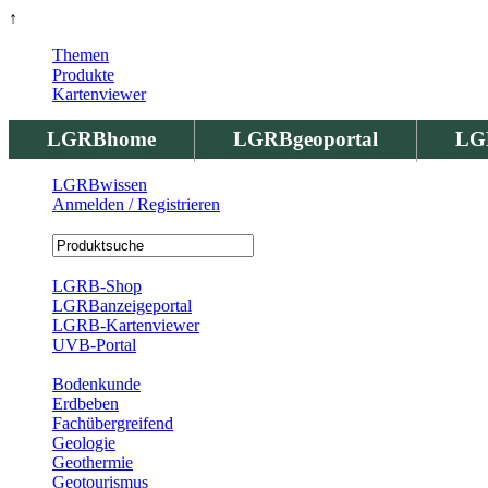
↑
Themen
Produkte
Kartenviewer
LGRBhome
LGRBgeoportal
LG
LGRBwissen
Anmelden / Registrieren
Registrierung
LGRB-Shop
LGRBanzeigeportal
LGRB-Kartenviewer
UVB-Portal
Produkte
Bodenkunde
Erdbeben
Fachübergreifend
Geologie
Geothermie
Geotourismus