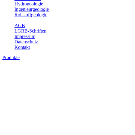
Hydrogeologie
Ingenieurgeologie
Rohstoffgeologie
Service
AGB
LGRB-Schriften
Impressum
Datenschutz
Kontakt
Produkte
Produkte des Themenbereichs
Ingenieurgeologie
Die Ingenieurgeologie bildet die Schnittstelle zwischen den
Erkenntnissen der klassischen geowissenschaftlichen
Landesaufnahme und den Anforderungen des praktischen
Ingenieurwesens. Im Vordergrund steht die sachgerechte
Beurteilung der geotechnischen Eigenschaften von geologischen
Einheiten, um so eine möglichst zuverlässige Grundlage für die
Planung und Realisierung von Bauvorhaben, Sanierungs- oder
Sicherungsmaßnahmen bereitzustellen. Auf Grundlage langjähriger
regionaler Erfahrungen sowie bodenmechanischer Analytik dient