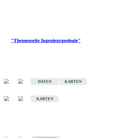
die Ingenieurgeologie in hohem Maße den Belangen der
Daseinsvorsorge, der Bauleitplanung sowie der wirtschaftlichen
Weiterentwicklung.
Bitte wählen Sie ein Produkt im gewünschten Format aus.
Digitale Produkte, die direkt downloadbar sind, finden Sie auf
der
"Themenseite Ingenieurgeologie"
im
LGRBgeoportal
.
Sonderkarten
Der Baugrund von Stuttgart
DATEN
KARTEN
Der Baugrund von Heilbronn
KARTEN
Schriften
Schriften des Fachbereichs Ingenieurgeologie