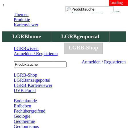
Loading ...
↑
Impressum
Datenschutz
Kontakt
Themen
Produkte
Kartenviewer
LGRBhome
LGRBgeoportal
LGRBbohrungen
LGRB-Shop
LGRBwissen
Anmelden / Registrieren
LGRBwissen
Anmelden / Registrieren
Registrierung
LGRB-Shop
LGRBanzeigeportal
LGRB-Kartenviewer
UVB-Portal
Produkte
Bodenkunde
Erdbeben
Fachübergreifend
Geologie
Geothermie
Geotourismus