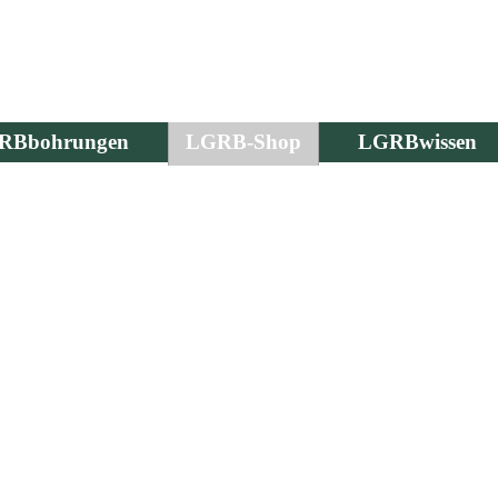
RBbohrungen
LGRB-Shop
LGRBwissen