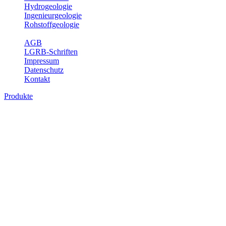
Hydrogeologie
Ingenieurgeologie
Rohstoffgeologie
Service
AGB
LGRB-Schriften
Impressum
Datenschutz
Kontakt
Produkte
Produkte des Themenbereichs Ingenieurge
Die Ingenieurgeologie bildet die Schnittstelle zwischen den Erkenn
steht die sachgerechte Beurteilung der geotechnischen Eigenschaften
oder Sicherungsmaßnahmen bereitzustellen. Auf Grundlage langjähri
Daseinsvorsorge, der Bauleitplanung sowie der wirtschaftlichen Weit
Bitte wählen Sie ein Produkt im gewünschten Format aus.
Digitale Produkte, die direkt downloadbar sind, finden Sie auf d