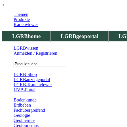
↑
Themen
Produkte
Kartenviewer
LGRBhome
LGRBgeoportal
LG
LGRBwissen
Anmelden / Registrieren
Registrierung
LGRB-Shop
LGRBanzeigeportal
LGRB-Kartenviewer
UVB-Portal
Produkte
Bodenkunde
Erdbeben
Fachübergreifend
Geologie
Geothermie
Geotourismus