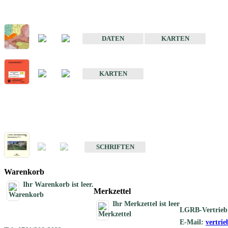
Sonderkarten
Der Baugrund von Stuttgart
DATEN
KARTEN
Der Baugrund von Heilbronn
KARTEN
Schriften
Schriften des Fachbereichs Ingenieurgeologie
SCHRIFTEN
Warenkorb
Ihr Warenkorb ist leer.
Merkzettel
Ihr Merkzettel ist leer
LGRB-Vertrieb
E-Mail:
vertri