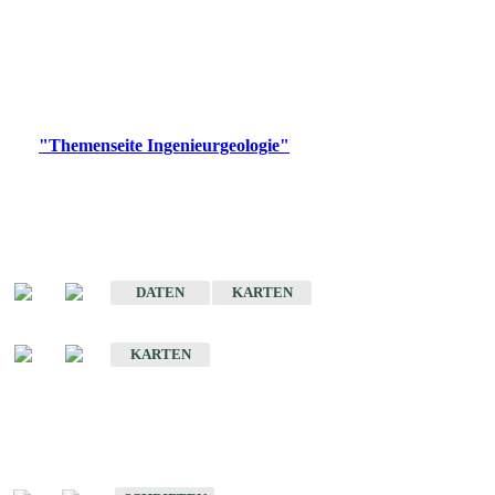
die Ingenieurgeologie in hohem Maße den Belangen der
Daseinsvorsorge, der Bauleitplanung sowie der wirtschaftlichen
Weiterentwicklung.
Bitte wählen Sie ein Produkt im gewünschten Format aus.
Digitale Produkte, die direkt downloadbar sind, finden Sie auf
der
"Themenseite Ingenieurgeologie"
im
LGRBgeoportal
.
Sonderkarten
Der Baugrund von Stuttgart
DATEN
KARTEN
Der Baugrund von Heilbronn
KARTEN
Schriften
Schriften des Fachbereichs Ingenieurgeologie