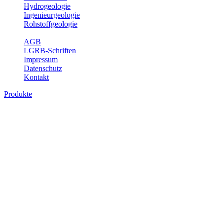
Hydrogeologie
Ingenieurgeologie
Rohstoffgeologie
Service
AGB
LGRB-Schriften
Impressum
Datenschutz
Kontakt
Produkte
Produkte des Themenbereichs
Ingenieurgeologie
Die Ingenieurgeologie bildet die Schnittstelle zwischen den
Erkenntnissen der klassischen geowissenschaftlichen
Landesaufnahme und den Anforderungen des praktischen
Ingenieurwesens. Im Vordergrund steht die sachgerechte
Beurteilung der geotechnischen Eigenschaften von geologischen
Einheiten, um so eine möglichst zuverlässige Grundlage für die
Planung und Realisierung von Bauvorhaben, Sanierungs- oder
Sicherungsmaßnahmen bereitzustellen. Auf Grundlage langjähriger
regionaler Erfahrungen sowie bodenmechanischer Analytik dient