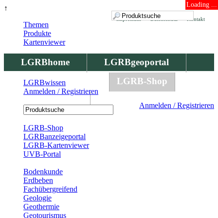
Loading ...
↑
Impressum
Datenschutz
Kontakt
Themen
Produkte
Kartenviewer
LGRBhome
LGRBgeoportal
LGRBbohrungen
LGRB-Shop
LGRBwissen
Anmelden / Registrieren
LGRBwissen
Anmelden / Registrieren
Registrierung
LGRB-Shop
LGRBanzeigeportal
LGRB-Kartenviewer
UVB-Portal
Produkte
Bodenkunde
Erdbeben
Fachübergreifend
Geologie
Geothermie
Geotourismus