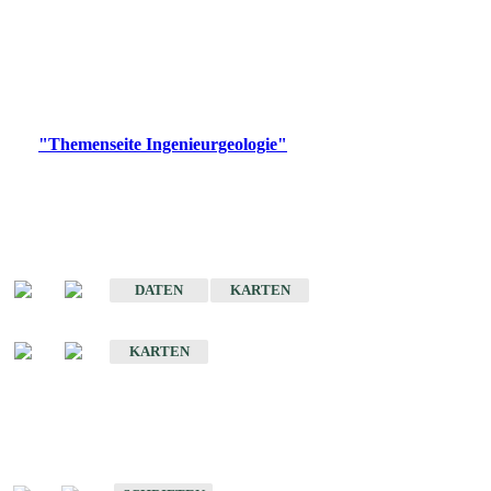
die Ingenieurgeologie in hohem Maße den Belangen der
Daseinsvorsorge, der Bauleitplanung sowie der wirtschaftlichen
Weiterentwicklung.
Bitte wählen Sie ein Produkt im gewünschten Format aus.
Digitale Produkte, die direkt downloadbar sind, finden Sie auf
der
"Themenseite Ingenieurgeologie"
im
LGRBgeoportal
.
Sonderkarten
Der Baugrund von Stuttgart
DATEN
KARTEN
Der Baugrund von Heilbronn
KARTEN
Schriften
Schriften des Fachbereichs Ingenieurgeologie