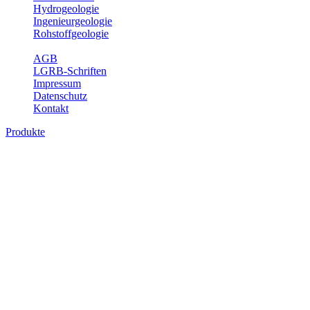
Hydrogeologie
Ingenieurgeologie
Rohstoffgeologie
Service
AGB
LGRB-Schriften
Impressum
Datenschutz
Kontakt
Produkte
Produkte des Themenbereichs
Ingenieurgeologie
Die Ingenieurgeologie bildet die Schnittstelle zwischen den
Erkenntnissen der klassischen geowissenschaftlichen
Landesaufnahme und den Anforderungen des praktischen
Ingenieurwesens. Im Vordergrund steht die sachgerechte
Beurteilung der geotechnischen Eigenschaften von geologischen
Einheiten, um so eine möglichst zuverlässige Grundlage für die
Planung und Realisierung von Bauvorhaben, Sanierungs- oder
Sicherungsmaßnahmen bereitzustellen. Auf Grundlage langjähriger
regionaler Erfahrungen sowie bodenmechanischer Analytik dient