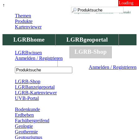
Loading ...
↑
Impressum
Datenschutz
Kontakt
Themen
Produkte
Kartenviewer
LGRBhome
LGRBgeoportal
LGRBbohrungen
LGRB-Shop
LGRBwissen
Anmelden / Registrieren
LGRBwissen
Anmelden / Registrieren
Registrierung
LGRB-Shop
LGRBanzeigeportal
LGRB-Kartenviewer
UVB-Portal
Produkte
Bodenkunde
Erdbeben
Fachübergreifend
Geologie
Geothermie
Geotourismus