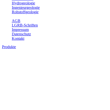
Hydrogeologie
Ingenieurgeologie
Rohstoffgeologie
Service
AGB
LGRB-Schriften
Impressum
Datenschutz
Kontakt
Produkte
Produkte des Themenbereichs
Ingenieurgeologie
Die Ingenieurgeologie bildet die Schnittstelle zwischen den
Erkenntnissen der klassischen geowissenschaftlichen
Landesaufnahme und den Anforderungen des praktischen
Ingenieurwesens. Im Vordergrund steht die sachgerechte
Beurteilung der geotechnischen Eigenschaften von geologischen
Einheiten, um so eine möglichst zuverlässige Grundlage für die
Planung und Realisierung von Bauvorhaben, Sanierungs- oder
Sicherungsmaßnahmen bereitzustellen. Auf Grundlage langjähriger
regionaler Erfahrungen sowie bodenmechanischer Analytik dient