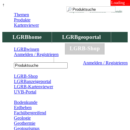
Loading ...
↑
Impressum
Datenschutz
Kontakt
Themen
Produkte
Kartenviewer
LGRBhome
LGRBgeoportal
LGRBbohrungen
LGRB-Shop
LGRBwissen
Anmelden / Registrieren
LGRBwissen
Anmelden / Registrieren
Registrierung
LGRB-Shop
LGRBanzeigeportal
LGRB-Kartenviewer
UVB-Portal
Produkte
Bodenkunde
Erdbeben
Fachübergreifend
Geologie
Geothermie
Geotourismus