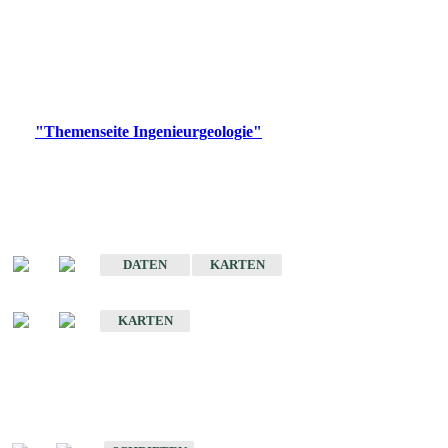
die Ingenieurgeologie in hohem Maße den Belangen der
Daseinsvorsorge, der Bauleitplanung sowie der wirtschaftlichen
Weiterentwicklung.
Bitte wählen Sie ein Produkt im gewünschten Format aus.
Digitale Produkte, die direkt downloadbar sind, finden Sie auf
der
"Themenseite Ingenieurgeologie"
im
LGRBgeoportal
.
Sonderkarten
Der Baugrund von Stuttgart
DATEN
KARTEN
Der Baugrund von Heilbronn
KARTEN
Schriften
Schriften des Fachbereichs Ingenieurgeologie